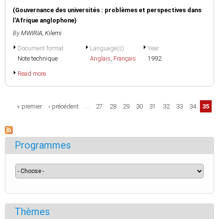
(Gouvernance des universités : problèmes et perspectives dans
l'Afrique anglophone)
By
MWIRIA, Kilemi
Document format
Language(s)
Year
Note technique
Anglais
,
Français
1992
Read more
Pages
« premier
‹ précédent
…
27
28
29
30
31
32
33
34
35
Programmes
Thèmes