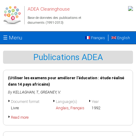
Aller au contenu principal
ADEA Clearinghouse
Base de données des publications et
documents (1991-2013)
☰ Menu
Français
English
Publications ADEA
(Utiliser les examens pour améliorer l'éducation : étude réalisé
dans 14 pays africains)
By
KELLAGHAN, T.
,
GREANEY, V.
Document format
Language(s)
Year
Livre
Anglais
,
Français
1992
Read more