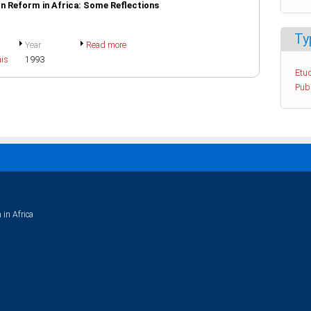
on Reform in Africa: Some Reflections
Ty
Year
Read more
ais
1993
Etud
Pub
 in Africa