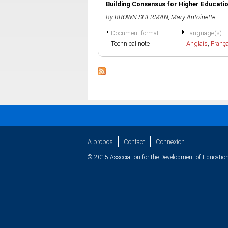
Building Consensus for Higher Educati
By
BROWN SHERMAN, Mary Antoinette
Document format
Language(s)
Technical note
Anglais
,
Franç
A propos
Contact
Connexion
© 2015 Association for the Development of Education