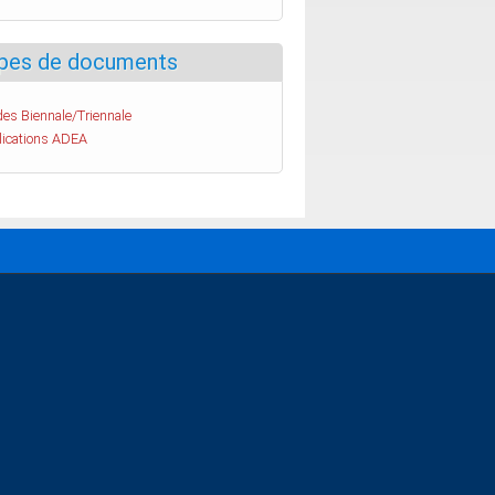
pes de documents
es Biennale/Triennale
lications ADEA