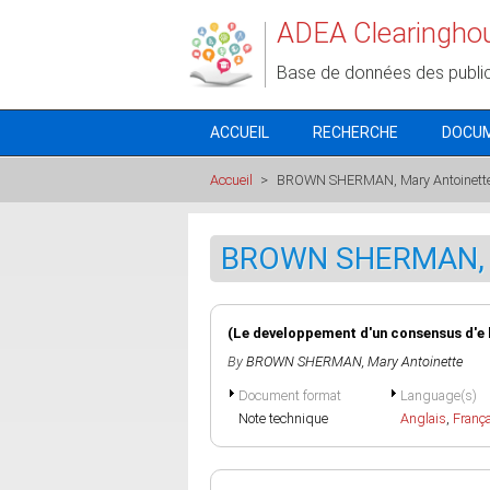
Aller au contenu principal
ADEA Clearingho
Base de données des publi
ACCUEIL
RECHERCHE
DOCU
Accueil
>
BROWN SHERMAN, Mary Antoinett
BROWN SHERMAN, M
(Le developpement d'un consensus d'e l
By
BROWN SHERMAN, Mary Antoinette
Document format
Language(s)
Note technique
Anglais
,
Franç