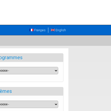
Français
English
ogrammes
èmes