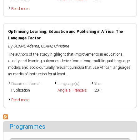
Read more
Optimising Learning, Education and Publishing in Africa: The
Language Factor
By
OUANE Adama
,
GLANZ Christine
The authors of the study highlight that improvements in educational
quality and learning outcomes derive from strong multilingual language
models and socio-culturally relevant curricula that use African languages
as media of instruction for at least...
Document format
Language(s)
Year
Publication
Anglais
,
Français
2011
Read more
Programmes