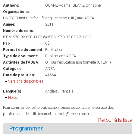
Authors:
OUANE Adama
GLANZ Christine
Organisations:
UNESCO Institute for Lifelong Learning (UIL) and ADEA.
Année:
2011
Numéro de série:
ISBN: 978-92-820-1170-6# ISBN: 978-92-820-2103-3
Prix:
0$
Format de document:
Publication
Type de document:
Publications ADEA
Activités de l'ADEA:
GT sur l'éducation non formelle (GTENF)
Catégorie:
ADEA
Date de parution:
41664
Masquer
Versions disponibles
Langue(s):
Anglais
Français
Masquer
Notes
Pour commander cette publication, prière de contacter le service des
publications de l'UIL (courriel : uil-pub@unesco.org).
Retour à la liste
Programmes