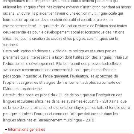
composantes multilingues et de curricula culturellement pertinents qui
utilisent les langues africaines comme moyens d'instruction pendant au moins
six ans. En outre, ils plaident en faveur d'une édition multilingue locale qui
fournisse un appui solide au secteur éducatif et contribue à créer un
environnement lettré. La qualité de l'éducation et celle de l'édition sont toutes
deux essentielles pour le développement social et économique des nations
africaines, pour la création de savoirs et les progrès scientifiques sur le
continent.
Cette publication s'adresse aux décideurs politiques et autres parties
prenantes qui s'intéressent à la façon dont l'utilisation des langues influe sur
l'éducation et le développement. Elle leur fournit des preuves factuelles et
avance des recommandations concernant la politique, les modèles de
pédagogie linguistique, l'enseignement, l'évaluation, les approches de
l'apprentissage et les stratégies de financement adaptés au contexte de
l'Afrique subsaharienne.
Cette étude a posé les jalons du « Guide de politique sur l'intégration des
langues et cultures africaines dans les systèmes éducatifs » 2010 ainsi que
de la note de sensibilisation et d'orientation étayée par les faits et fondée sur la
pratique intitulée « Pourquoi et comment l'Afrique doit investir dans les
langues africaines et l'enseignement multilingue » 2010
Masquer
Informations générales