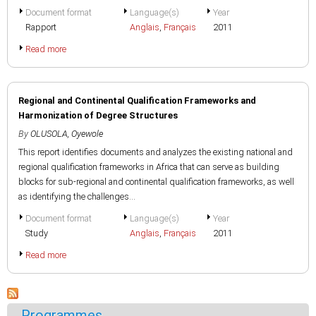
Document format
Language(s)
Year
Rapport
Anglais
,
Français
2011
Read more
Regional and Continental Qualification Frameworks and
Harmonization of Degree Structures
By
OLUSOLA, Oyewole
This report identifies documents and analyzes the existing national and
regional qualification frameworks in Africa that can serve as building
blocks for sub-regional and continental qualification frameworks, as well
as identifying the challenges...
Document format
Language(s)
Year
Study
Anglais
,
Français
2011
Read more
Programmes