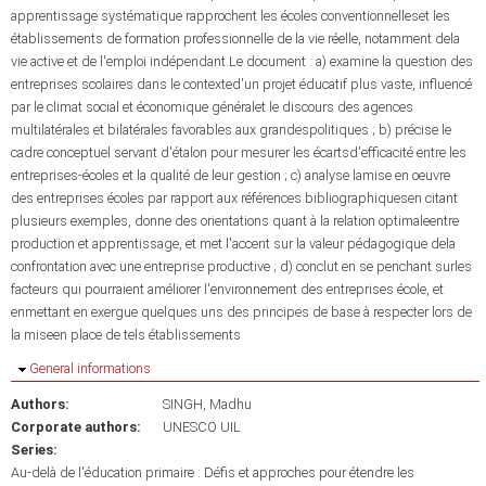
apprentissage systématique rapprochent les écoles conventionnelleset les
établissements de formation professionnelle de la vie réelle, notamment dela
vie active et de l'emploi indépendant.Le document : a) examine la question des
entreprises scolaires dans le contexted'un projet éducatif plus vaste, influencé
par le climat social et économique généralet le discours des agences
multilatérales et bilatérales favorables aux grandespolitiques ; b) précise le
cadre conceptuel servant d'étalon pour mesurer les écartsd'efficacité entre les
entreprises-écoles et la qualité de leur gestion ; c) analyse lamise en oeuvre
des entreprises écoles par rapport aux références bibliographiquesen citant
plusieurs exemples, donne des orientations quant à la relation optimaleentre
production et apprentissage, et met l'accent sur la valeur pédagogique dela
confrontation avec une entreprise productive ; d) conclut en se penchant surles
facteurs qui pourraient améliorer l'environnement des entreprises école, et
enmettant en exergue quelques uns des principes de base à respecter lors de
la miseen place de tels établissements
Hide
General informations
Authors:
SINGH, Madhu
Corporate authors:
UNESCO UIL
Series:
Au-delà de l'éducation primaire : Défis et approches pour étendre les