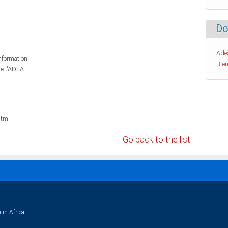
Do
Ade
information
Bien
de l'ADEA
html
Go back to the list
 in Africa