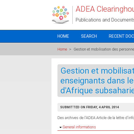
Skip to main content
ADEA Clearingho
Publications and Document
HOME
SEARCH
RECENT DO
Home
>
Gestion et mobilisation des personn
Gestion et mobilisa
enseignants dans l
d'Afrique subsahari
SUBMITTED ON FRIDAY, 4 APRIL 2014
Des archives de l'ADEA:Article de la lettre d'in
Hide
General informations