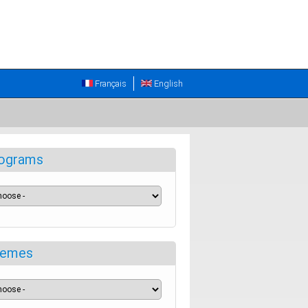
Français
English
ograms
emes