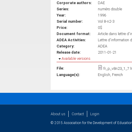
Corporate authors:
DAE
Series:
numéro double
Year:
1996
Serial number:
Vol 8-n2-3
Price:
0$
Document format:
Article dans lettre d'
ADEA Activities:
Lettre d'information 
Category:
ADEA
Release date:
2011-01-21
Hide
Available versions
File:
fr_p_v8n23_1_7.
Language(s):
English
French
About us
Contact
Login
© 2015 Association for the Development of Education