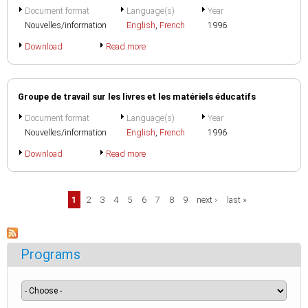
Document format
Language(s)
Year
Nouvelles/information
English
,
French
1996
Download
Read more
Groupe de travail sur les livres et les matériels éducatifs
Document format
Language(s)
Year
Nouvelles/information
English
,
French
1996
Download
Read more
Pages
1
2
3
4
5
6
7
8
9
next ›
last »
Programs