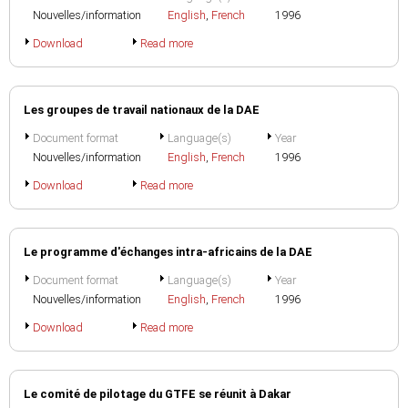
Nouvelles/information
English
,
French
1996
Download
Read more
Les groupes de travail nationaux de la DAE
Document format
Language(s)
Year
Nouvelles/information
English
,
French
1996
Download
Read more
Le programme d'échanges intra-africains de la DAE
Document format
Language(s)
Year
Nouvelles/information
English
,
French
1996
Download
Read more
Le comité de pilotage du GTFE se réunit à Dakar