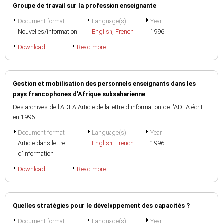
Groupe de travail sur la profession enseignante
Document format
Language(s)
Year
Nouvelles/information
English
,
French
1996
Download
Read more
Gestion et mobilisation des personnels enseignants dans les
pays francophones d'Afrique subsaharienne
Des archives de l'ADEA:Article de la lettre d'information de l'ADEA écrit
en 1996
Document format
Language(s)
Year
Article dans lettre
English
,
French
1996
d'information
Download
Read more
Quelles stratégies pour le développement des capacités ?
Document format
Language(s)
Year