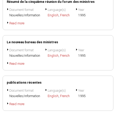
Résumé de la cinquième réunion du forum des ministres
Document format
Language(s)
Year
Nouvelles/information
English
,
French
1995
Read more
Le nouveau bureau des ministres
Document format
Language(s)
Year
Nouvelles/information
English
,
French
1995
Read more
publications récentes
Document format
Language(s)
Year
Nouvelles/information
English
,
French
1995
Read more