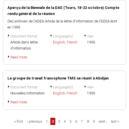
Aperçu de la Biennale de la DAE (Tours, 18-22 octobre) Compte
rendu général de la réunion
Des archives de l'ADEA:Article de la lettre d'information de l'ADEA écrit
en 1995
Document format
Language(s)
Year
Article dans lettre
English
,
French
1995
d'information
Read more
Le groupe de travail francophone TMS se réunit à Abidjan
Document format
Language(s)
Year
Nouvelles/information
English
,
French
1995
Read more
Pages
« first
‹ previous
1
2
3
4
5
6
7
8
9
next ›
last »