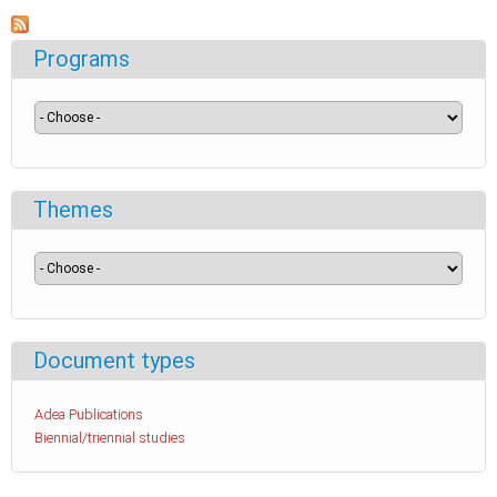
Programs
Themes
Document types
Adea Publications
Biennial/triennial studies