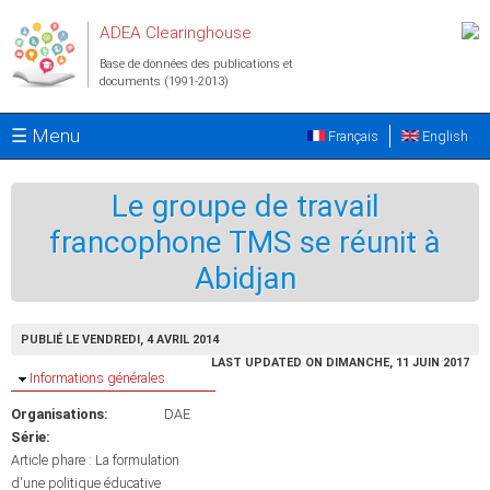
Aller au contenu principal
ADEA Clearinghouse
Base de données des publications et
documents (1991-2013)
☰ Menu
Français
English
Le groupe de travail
francophone TMS se réunit à
Abidjan
PUBLIÉ LE VENDREDI, 4 AVRIL 2014
LAST UPDATED ON DIMANCHE, 11 JUIN 2017
Masquer
Informations générales
Organisations:
DAE
Série:
Article phare : La formulation
d'une politique éducative