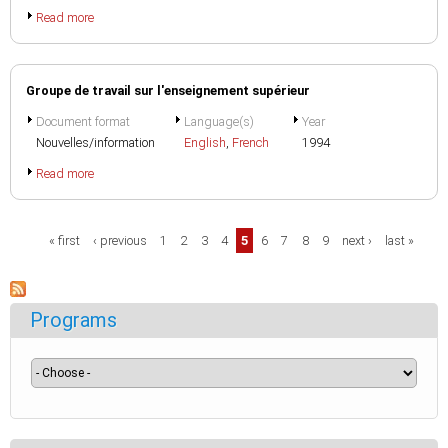
Read more
Groupe de travail sur l'enseignement supérieur
Document format
Language(s)
Year
Nouvelles/information
English
,
French
1994
Read more
Pages
« first
‹ previous
1
2
3
4
5
6
7
8
9
next ›
last »
Programs