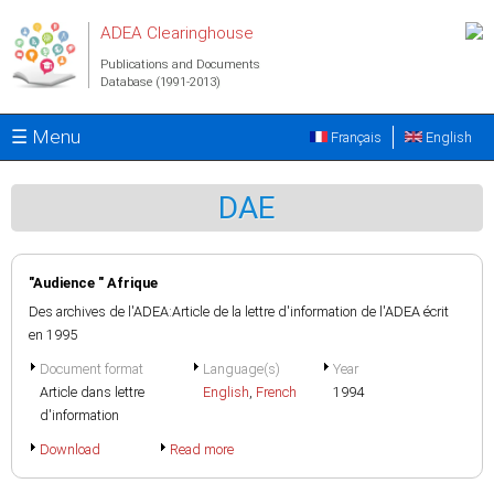
Skip to main content
ADEA Clearinghouse
Publications and Documents
Database (1991-2013)
☰ Menu
Français
English
DAE
"Audience " Afrique
Des archives de l'ADEA:Article de la lettre d'information de l'ADEA écrit
en 1995
Document format
Language(s)
Year
Article dans lettre
English
,
French
1994
d'information
Download
Read more