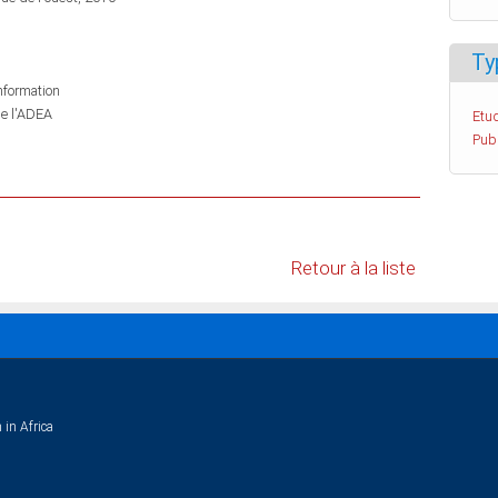
Ty
information
de l'ADEA
Etud
Pub
Retour à la liste
 in Africa