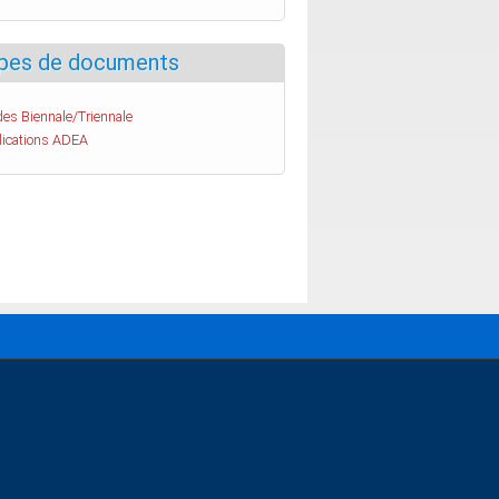
pes de documents
es Biennale/Triennale
lications ADEA