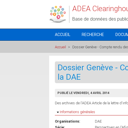
Aller au contenu principal
ADEA Clearingho
Base de données des publi
ACCUEIL
RECHERCHE
DOCU
Accueil
>
Dossier Genève - Compte rendu des
Dossier Genève - C
la DAE
PUBLIÉ LE VENDREDI, 4 AVRIL 2014
Des archives de l'ADEA:Article de la lettre d'in
Masquer
Informations générales
Organisations:
DAE
Série:
Perspectives en l'Afi