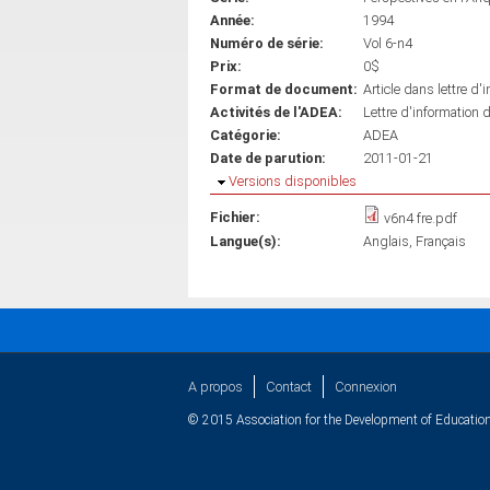
Année:
1994
Numéro de série:
Vol 6-n4
Prix:
0$
Format de document:
Article dans lettre d'
Activités de l'ADEA:
Lettre d'information 
Catégorie:
ADEA
Date de parution:
2011-01-21
Masquer
Versions disponibles
Fichier:
v6n4 fre.pdf
Langue(s):
Anglais
Français
A propos
Contact
Connexion
© 2015 Association for the Development of Education