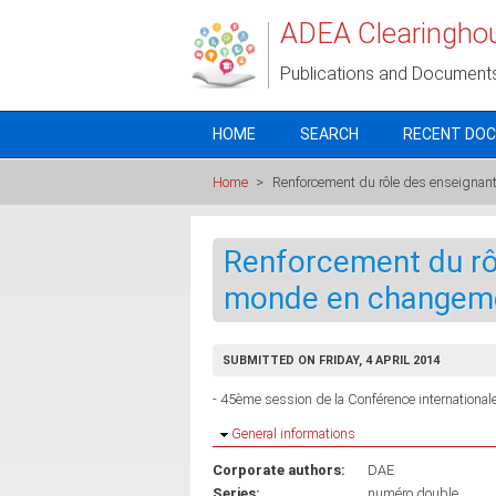
Skip to main content
ADEA Clearingho
Publications and Document
HOME
SEARCH
RECENT DO
Home
>
Renforcement du rôle des enseigna
Renforcement du rô
monde en changem
SUBMITTED ON FRIDAY, 4 APRIL 2014
- 45ème session de la Conférence internationale
Hide
General informations
Corporate authors:
DAE
Series:
numéro double