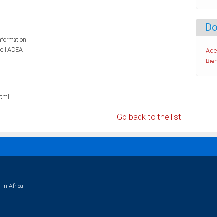
Do
information
de l'ADEA
Ade
Bien
html
Go back to the list
 in Africa