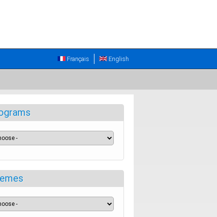
Français
English
ograms
emes