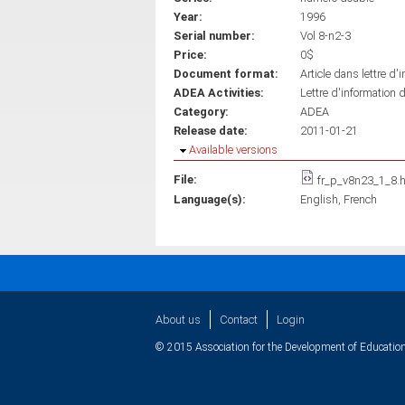
Year:
1996
Serial number:
Vol 8-n2-3
Price:
0$
Document format:
Article dans lettre d'
ADEA Activities:
Lettre d'information 
Category:
ADEA
Release date:
2011-01-21
Hide
Available versions
File:
fr_p_v8n23_1_8.
Language(s):
English
French
About us
Contact
Login
© 2015 Association for the Development of Education