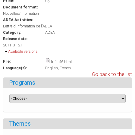
Price:
0$
Document format:
Nouvelles/information
ADEA Activities:
Lettre d'information de l'ADEA
Category:
ADEA
Release date:
2011-01-21
Hide
Available versions
File:
fr_1_46.html
Language(s):
English
French
Go back to the list
Programs
Themes