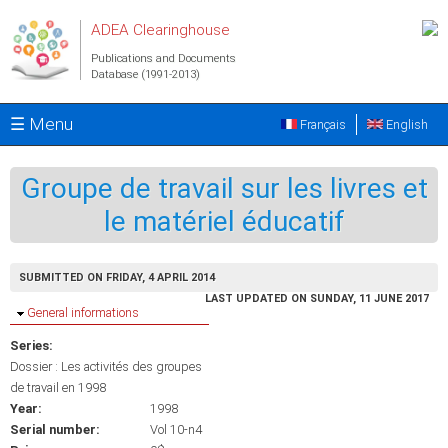
Skip to main content
ADEA Clearinghouse
Publications and Documents
Database (1991-2013)
☰ Menu
Français
English
Groupe de travail sur les livres et
le matériel éducatif
SUBMITTED ON FRIDAY, 4 APRIL 2014
LAST UPDATED ON SUNDAY, 11 JUNE 2017
Hide
General informations
Series:
Dossier : Les activités des groupes
de travail en 1998
Year:
1998
Serial number:
Vol 10-n4