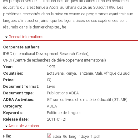
les perspectives de l'utilisation des langues africaines dans les systèmes
éducatifs qui s'est tenue à Accra, au Ghana du 26 au 30 août 1996. Les
problèmes rencontrés dans la mise en oeuvre de programmes ayant trait aux
langues d'instruction, ainsi que les leçons tirées de ces expériences sont
résumés dans le dernier chapitre., fre
Hide
General informations
Corporate authors:
IDRC (International Development Research Center)
CRDI (Centre de recherches de développement international)
Year:
1997
Countries:
Botswana
Kenya
Tanzanie
Mali
Afrique du Sud
Price:
0$
Document format:
Livre
Document type:
Publications ADEA
ADEA Activities:
GT sur les livres et le matériel éducatif (GTLME)
Category:
ADEA
Keywords:
Politique de langues
Release date:
2011-01-21
Hide
Available versions
File:
adea_96_lang_ndoye_1.pdf