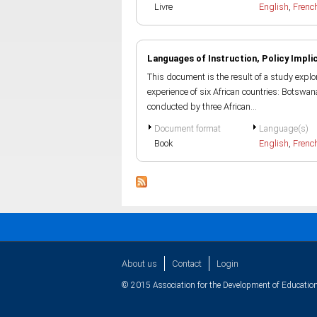
Livre
English
,
Frenc
Languages of Instruction, Policy Implic
This document is the result of a study explo
experience of six African countries: Botswan
conducted by three African...
Document format
Language(s)
Book
English
,
Frenc
About us
Contact
Login
© 2015 Association for the Development of Education