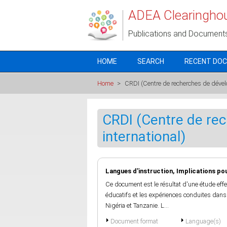
Skip to main content
ADEA Clearingho
Publications and Document
HOME
SEARCH
RECENT DO
Home
>
CRDI (Centre de recherches de dével
CRDI (Centre de re
international)
Langues d'instruction, Implications pou
Ce document est le résultat d'une étude effe
éducatifs et les expériences conduites dans 
Nigéria et Tanzanie. L...
Document format
Language(s)