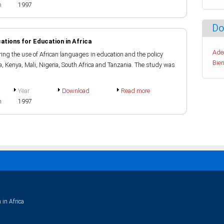
h
1997
Do
ations for Education in Africa
Ade
ring the use of African languages in education and the policy
Bien
a, Kenya, Mali, Nigeria, South Africa and Tanzania. The study was
Year
Download
Read more
h
1997
 in Africa