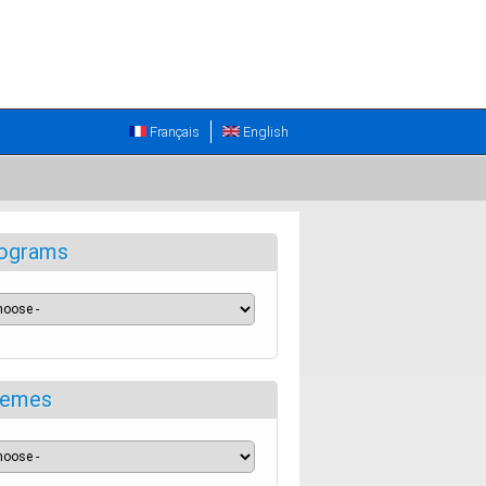
Français
English
ograms
emes