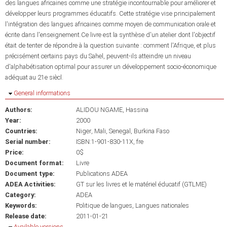
des langues africaines comme une stratégie incontournable pour améliorer et
développer leurs programmes éducatifs. Cette stratégie vise principalement
l'intégration des langues africaines comme moyen de communication orale et
écrite dans l'enseignement.Ce livre est la synthèse d'un atelier dont l'objectif
était de tenter de répondre à la question suivante : comment l'Afrique, et plus
précisément certains pays du Sahel, peuvent-ils atteindre un niveau
d'alphabétisation optimal pour assurer un développement socio-économique
adéquat au 21e siècl.
Hide
General informations
Authors:
ALIDOU NGAME, Hassina
Year:
2000
Countries:
Niger
Mali
Senegal
Burkina Faso
Serial number:
ISBN:1-901-830-11X, fre
Price:
0$
Document format:
Livre
Document type:
Publications ADEA
ADEA Activities:
GT sur les livres et le matériel éducatif (GTLME)
Category:
ADEA
Keywords:
Politique de langues
Langues nationales
Release date:
2011-01-21
Hide
Available versions