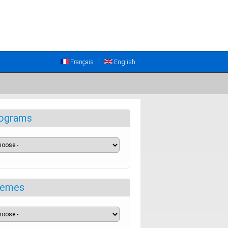
Français
English
ograms
emes