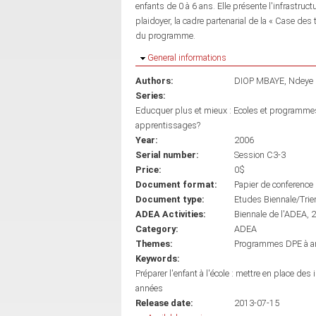
enfants de 0 à 6 ans. Elle présente l'infrastru
plaidoyer, la cadre partenarial de la « Case des 
du programme.
Hide
General informations
Authors:
DIOP MBAYE, Ndeye
Series:
Educquer plus et mieux : Ecoles et programmes
apprentissages?
Year:
2006
Serial number:
Session C3-3
Price:
0$
Document format:
Papier de conference
Document type:
Etudes Biennale/Trie
ADEA Activities:
Biennale de l'ADEA, 
Category:
ADEA
Themes:
Programmes DPE à am
Keywords:
Préparer l'enfant à l'école : mettre en place de
années
Release date:
2013-07-15