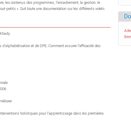
cture, les contenus des programmes, l'encadrement, la gestion, le
tout-petits ». Suit toute une documentation sur les différents volets
Do
Ade
 Khady
Bien
 d'alphabétisation et de DPE; Comment assurer l'efficacité des
nnale
2006
èliorer
s interventions holistiques pour l'apprentissage dans les premières