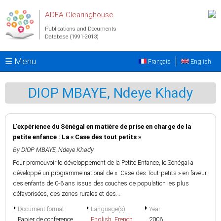
Skip to main content
ADEA Clearinghouse
Publications and Documents
Database (1991-2013)
☰ Menu
Français
English
DIOP MBAYE, Ndeye Khady
L'expérience du Sénégal en matière de prise en charge de la
petite enfance : La « Case des tout petits »
By
DIOP MBAYE, Ndeye Khady
Pour promouvoir le développement de la Petite Enfance, le Sénégal a
développé un programme national de « Case des Tout-petits » en faveur
des enfants de 0-6 ans issus des couches de population les plus
défavorisées, des zones rurales et des...
Document format
Language(s)
Year
Papier de conference
English
,
French
2006