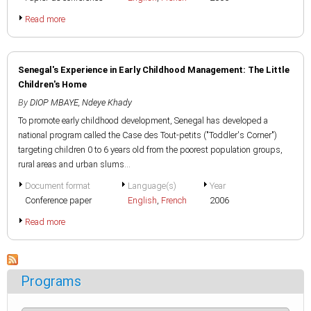
Read more
Senegal's Experience in Early Childhood Management: The Little
Children's Home
By
DIOP MBAYE, Ndeye Khady
To promote early childhood development, Senegal has developed a
national program called the Case des Tout-petits ("Toddler's Corner")
targeting children 0 to 6 years old from the poorest population groups,
rural areas and urban slums...
Document format
Language(s)
Year
Conference paper
English
,
French
2006
Read more
Programs