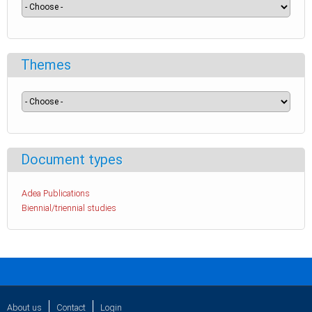
Themes
Document types
Adea Publications
Biennial/triennial studies
About us
Contact
Login