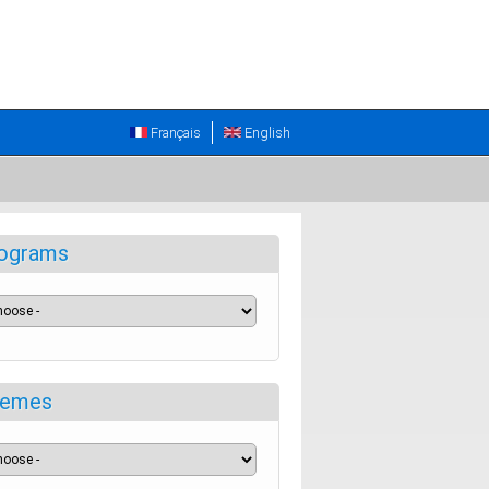
Français
English
ograms
emes