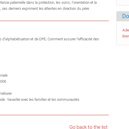
ance paternelle dans la protection, les soins, l'orientation et la
, ces derniers expriment les attentes en direction du père.
Do
Ade
Bien
 d'alphabétisation et de DPE; Comment assurer l'efficacité des
nnale
2006
èliorer
école : travailler avec les familles et les communautés
Go back to the list