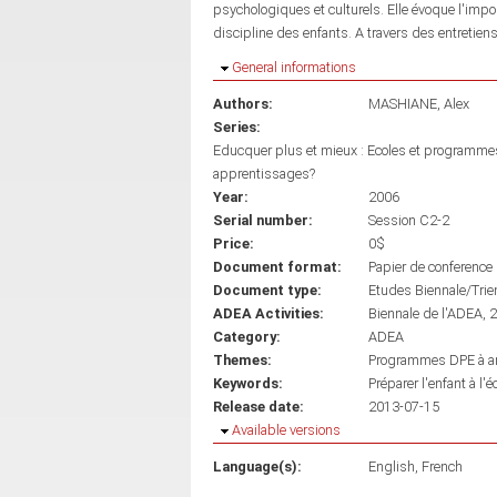
psychologiques et culturels. Elle évoque l'import
discipline des enfants. A travers des entretiens
Hide
General informations
Authors:
MASHIANE, Alex
Series:
Educquer plus et mieux : Ecoles et programmes
apprentissages?
Year:
2006
Serial number:
Session C2-2
Price:
0$
Document format:
Papier de conference
Document type:
Etudes Biennale/Trie
ADEA Activities:
Biennale de l'ADEA, 
Category:
ADEA
Themes:
Programmes DPE à am
Keywords:
Préparer l'enfant à l'
Release date:
2013-07-15
Hide
Available versions
Language(s):
English
French