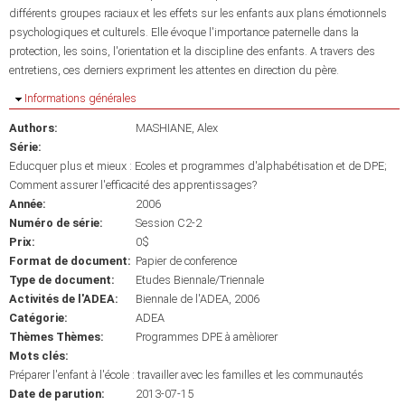
différents groupes raciaux et les effets sur les enfants aux plans émotionnels
psychologiques et culturels. Elle évoque l'importance paternelle dans la
protection, les soins, l'orientation et la discipline des enfants. A travers des
entretiens, ces derniers expriment les attentes en direction du père.
Masquer
Informations générales
Authors:
MASHIANE, Alex
Série:
Educquer plus et mieux : Ecoles et programmes d'alphabétisation et de DPE;
Comment assurer l'efficacité des apprentissages?
Année:
2006
Numéro de série:
Session C2-2
Prix:
0$
Format de document:
Papier de conference
Type de document:
Etudes Biennale/Triennale
Activités de l'ADEA:
Biennale de l'ADEA, 2006
Catégorie:
ADEA
Thèmes Thèmes:
Programmes DPE à amèliorer
Mots clés:
Préparer l'enfant à l'école : travailler avec les familles et les communautés
Date de parution:
2013-07-15