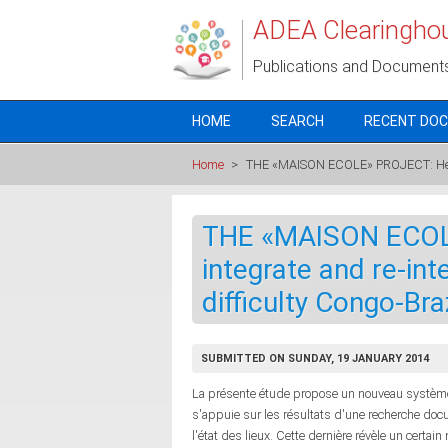
Skip to main content
ADEA Clearingho
Publications and Document
HOME
SEARCH
RECENT DO
Home
>
THE «MAISON ECOLE» PROJECT: Helping
THE «MAISON ECOL
integrate and re-int
difficulty Congo-Bra
SUBMITTED ON SUNDAY, 19 JANUARY 2014
La présente étude propose un nouveau système 
s'appuie sur les résultats d'une recherche doc
l'état des lieux. Cette dernière révèle un cert