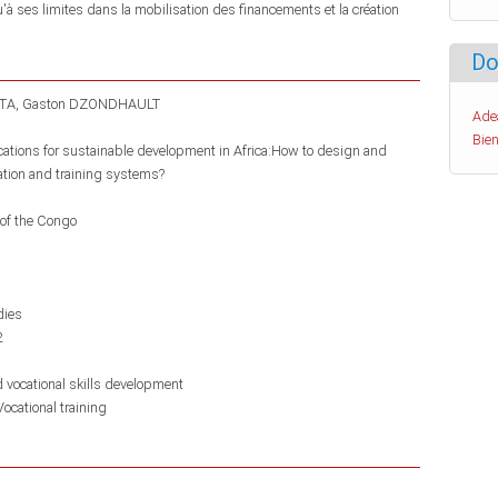
à ses limites dans la mobilisation des financements et la création
Do
TA
Gaston DZONDHAULT
Ade
Bien
ications for sustainable development in Africa:How to design and
ation and training systems?
of the Congo
dies
2
d vocational skills development
Vocational training