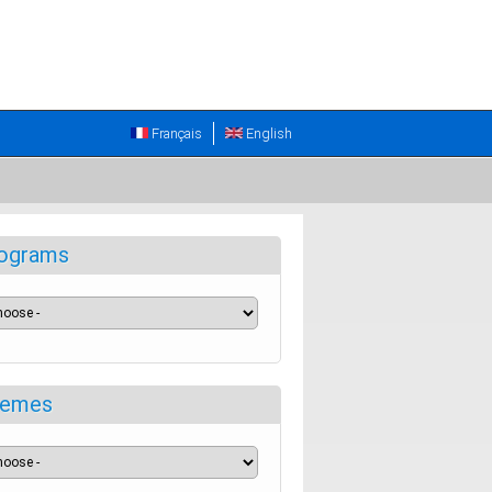
Français
English
ograms
emes