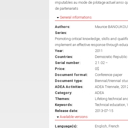
imputables au mode de pilotage actuel ainsi qu'
de partenariats
Hide
General informations
Authors:
Maurice BANOUKOU
Series:
Promoting critical knowledge, skills and qualif
implement an effective response through educ
Year:
2011
Countries:
Democratic Republic 
Serial number:
2.1.02 –
Price:
0$
Document format:
Conference paper
Document type:
Biennial/triennial stu
ADEA Activities:
ADEA Triennale, 201
Category:
ADEA
Themes:
Lifelong technical an
Keywords:
Technical education
Release date:
2013-07-15
Hide
Available versions
Language(s):
English
French