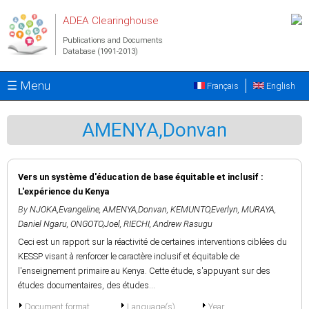
Skip to main content
ADEA Clearinghouse
Publications and Documents
Database (1991-2013)
☰ Menu
Français
English
AMENYA,Donvan
Vers un système d'éducation de base équitable et inclusif :
L'expérience du Kenya
By
NJOKA,Evangeline
,
AMENYA,Donvan
,
KEMUNTO,Everlyn
,
MURAYA,
Daniel Ngaru
,
ONGOTO,Joel
,
RIECHI, Andrew Rasugu
Ceci est un rapport sur la réactivité de certaines interventions ciblées du
KESSP visant à renforcer le caractère inclusif et équitable de
l'enseignement primaire au Kenya. Cette étude, s'appuyant sur des
études documentaires, des études...
Document format
Language(s)
Year