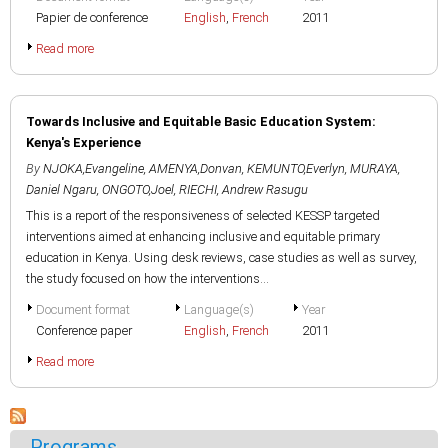
Papier de conference
English
,
French
2011
Read more
Towards Inclusive and Equitable Basic Education System:
Kenya's Experience
By
NJOKA,Evangeline
,
AMENYA,Donvan
,
KEMUNTO,Everlyn
,
MURAYA,
Daniel Ngaru
,
ONGOTO,Joel
,
RIECHI, Andrew Rasugu
This is a report of the responsiveness of selected KESSP targeted
interventions aimed at enhancing inclusive and equitable primary
education in Kenya. Using desk reviews, case studies as well as survey,
the study focused on how the interventions...
Document format
Language(s)
Year
Conference paper
English
,
French
2011
Read more
Programs