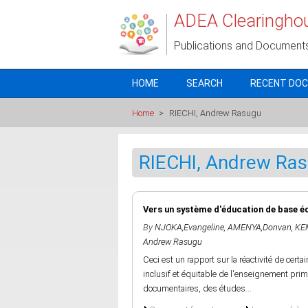
Skip to main content
ADEA Clearingho
Publications and Document
HOME
SEARCH
RECENT DO
Home
>
RIECHI, Andrew Rasugu
RIECHI, Andrew Ra
Vers un système d'éducation de base équ
By
NJOKA,Evangeline
,
AMENYA,Donvan
,
KE
Andrew Rasugu
Ceci est un rapport sur la réactivité de certa
inclusif et équitable de l'enseignement pri
documentaires, des études...