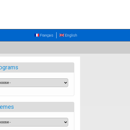
Français
English
ograms
emes