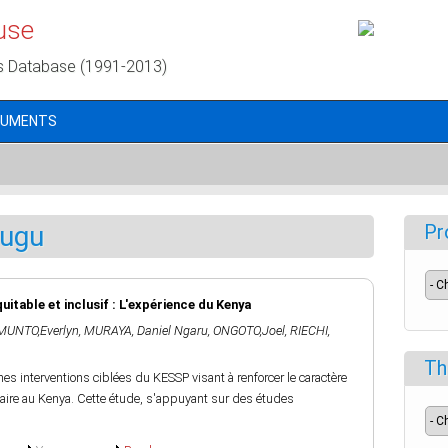
use
s Database (1991-2013)
CUMENTS
sugu
Pr
itable et inclusif : L'expérience du Kenya
MUNTO,Everlyn
,
MURAYA, Daniel Ngaru
,
ONGOTO,Joel
,
RIECHI,
Th
ines interventions ciblées du KESSP visant à renforcer le caractère
maire au Kenya. Cette étude, s'appuyant sur des études