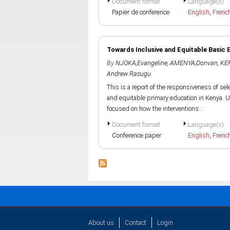
Document format
Language(s)
Papier de conference
English
,
Frenc
Towards Inclusive and Equitable Basic
By
NJOKA,Evangeline
,
AMENYA,Donvan
,
KE
Andrew Rasugu
This is a report of the responsiveness of se
and equitable primary education in Kenya. U
focused on how the interventions...
Document format
Language(s)
Conference paper
English
,
Frenc
About us
Contact
Login