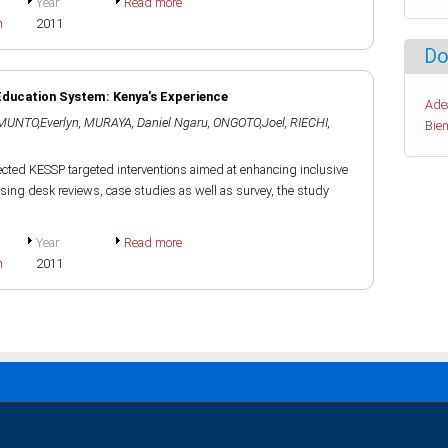
Year
Read more
h
2011
Do
 Education System: Kenya's Experience
Ade
MUNTO,Everlyn
,
MURAYA, Daniel Ngaru
,
ONGOTO,Joel
,
RIECHI,
Bien
lected KESSP targeted interventions aimed at enhancing inclusive
sing desk reviews, case studies as well as survey, the study
Year
Read more
h
2011