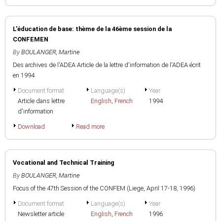
L'éducation de base: thème de la 46ème session de la
CONFEMEN
By
BOULANGER, Martine
Des archives de l'ADEA:Article de la lettre d'information de l'ADEA écrit
en 1994
Document format
Language(s)
Year
Article dans lettre
English
,
French
1994
d'information
Download
Read more
Vocational and Technical Training
By
BOULANGER, Martine
Focus of the 47th Session of the CONFEM (Liege, April 17-18, 1996)
Document format
Language(s)
Year
Newsletter article
English
,
French
1996