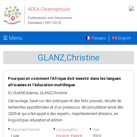
Skip to main content
ADEA Clearinghouse
Publications and Documents
Database (1991-2013)
☰ Menu
Français
English
GLANZ,Christine
Pourquoi et comment l'Afrique doit investir dans les langues
africaines et l'éducation multilingue
By
OUANE,Adama
,
GLANZ,Christine
Cet ouvrage, basé sur des pratiques et des faits prouvés, résulte de
recherches approfondies et d'un processus de consultation lancé dès
2005 et qui a fait appel à des experts, majoritairement africains, en
linguistique, éducation et édition...
Document format
Language(s)
Year
Livre
English
,
French
2010