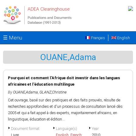
Skip to main content
ADEA Clearinghouse
Publications and Documents
Database (1991-2013)
☰ Menu
Français
English
OUANE,Adama
Pourquoi et comment l'Afrique doit investir dans les langues
africaines et l'éducation multilingue
By
OUANE,Adama
,
GLANZ,Christine
Cet ouvrage, basé sur des pratiques et des faits prouvés, résulte de
recherches approfondies et d'un processus de consultation lancé dès
2005 et qui a fait appel à des experts, majoritairement africains, en
linguistique, éducation et édition...
Document format
Language(s)
Year
Livre
English
,
French
2010