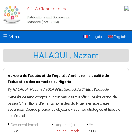
Skip to main content
ADEA Clearinghouse
Publications and Documents
Database (1991-2013)
☰ Menu
Français
English
HALAOUI , Nazam
Au-delà de l'accès et de l'équité : Améliorer la qualité de
l'éducation des nomades au Nigeria
By
HALAOUI , Nazam
,
ATOLAGBE, , Samuel
,
ATOYEBI , Bamidele
Cette étude rend compte d'initiatives visant à offrir une éducation de
base à 3,1 millions d'enfants nomades du Nigeria en âge d'être
scolarisés. L'étude précise les objectifs visés, les stratégies utilisées et
les résultats de...
Document format
Language(s)
Year
Livre
English
,
French
2005