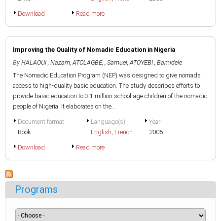
Download
Read more
Improving the Quality of Nomadic Education in Nigeria
By
HALAOUI , Nazam
,
ATOLAGBE, , Samuel
,
ATOYEBI , Bamidele
The Nomadic Education Program (NEP) was designed to give nomads
access to high-quality basic education. The study describes efforts to
provide basic education to 3.1 million school-age children of the nomadic
people of Nigeria. It elaborates on the...
Document format
Language(s)
Year
Book
English
,
French
2005
Download
Read more
Programs