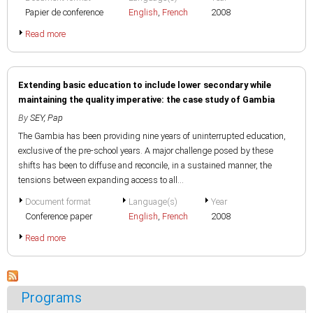
Papier de conference
English
,
French
2008
Read more
Extending basic education to include lower secondary while
maintaining the quality imperative: the case study of Gambia
By
SEY, Pap
The Gambia has been providing nine years of uninterrupted education,
exclusive of the pre-school years. A major challenge posed by these
shifts has been to diffuse and reconcile, in a sustained manner, the
tensions between expanding access to all...
Document format
Language(s)
Year
Conference paper
English
,
French
2008
Read more
Programs