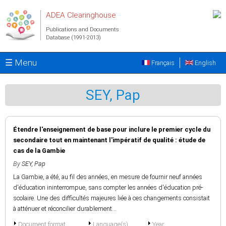
Skip to main content
ADEA Clearinghouse
Publications and Documents
Database (1991-2013)
☰ Menu
Français
English
SEY, Pap
Étendre l'enseignement de base pour inclure le premier cycle du
secondaire tout en maintenant l'impératif de qualité : étude de
cas de la Gambie
By
SEY, Pap
La Gambie, a été, au fil des années, en mesure de fournir neuf années
d'éducation ininterrompue, sans compter les années d'éducation pré-
scolaire. Une des difficultés majeures liée à ces changements consistait
à atténuer et réconcilier durablement...
Document format
Language(s)
Year