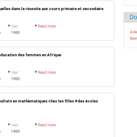
xuelles dans la réussite aux cours primaire et secondaire
Do
Year
Read more
Ade
h
1995
Bien
'éducation des femmes en Afrique
Year
Read more
h
1995
ultats en mathématiques chez les filles #des écoles
Year
Read more
h
1995