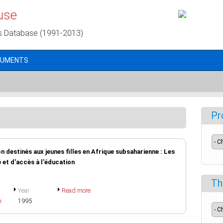
use
s Database (1991-2013)
CUMENTS
Pr
 destinés aux jeunes filles en Afrique subsaharienne : Les
 et d'accès à l'éducation
Th
Year
Read more
h
1995