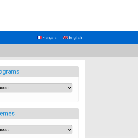
Français
English
ograms
emes