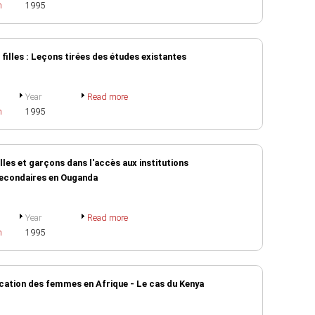
h
1995
 filles : Leçons tirées des études existantes
Year
Read more
h
1995
lles et garçons dans l'accès aux institutions
secondaires en Ouganda
Year
Read more
h
1995
ducation des femmes en Afrique - Le cas du Kenya