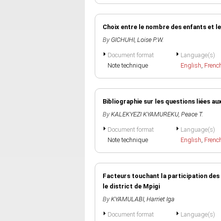
Choix entre le nombre des enfants et le
By
GICHUHI, Loise P.W.
Document format
Language(s)
Note technique
English
,
Frenc
Bibliographie sur les questions liées a
By
KALEKYEZI KYAMUREKU, Peace T.
Document format
Language(s)
Note technique
English
,
Frenc
Facteurs touchant la participation d
le district de Mpigi
By
KYAMULABI, Harriet Iga
Document format
Language(s)