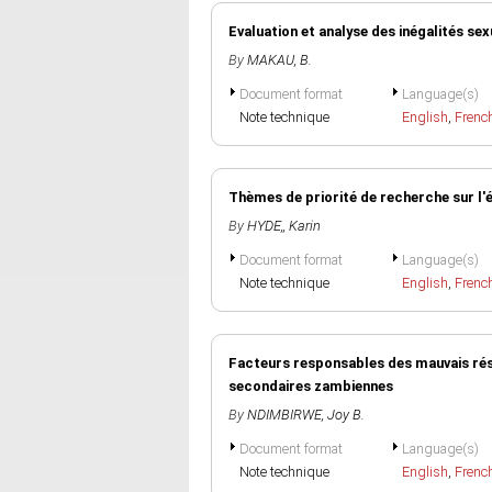
Evaluation et analyse des inégalités se
By
MAKAU, B.
Document format
Language(s)
Note technique
English
,
Frenc
Thèmes de priorité de recherche sur l
By
HYDE,, Karin
Document format
Language(s)
Note technique
English
,
Frenc
Facteurs responsables des mauvais rés
secondaires zambiennes
By
NDIMBIRWE, Joy B.
Document format
Language(s)
Note technique
English
,
Frenc