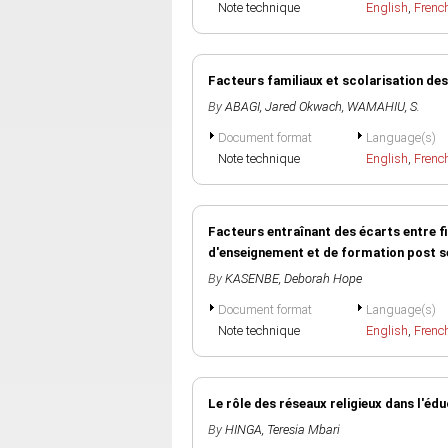
Note technique
English
,
Frenc
Facteurs familiaux et scolarisation des
By
ABAGI, Jared Okwach
,
WAMAHIU, S.
Document format
Language(s)
Note technique
English
,
Frenc
Facteurs entraînant des écarts entre fi
d'enseignement et de formation post 
By
KASENBE, Deborah Hope
Document format
Language(s)
Note technique
English
,
Frenc
Le rôle des réseaux religieux dans l'é
By
HINGA, Teresia Mbari