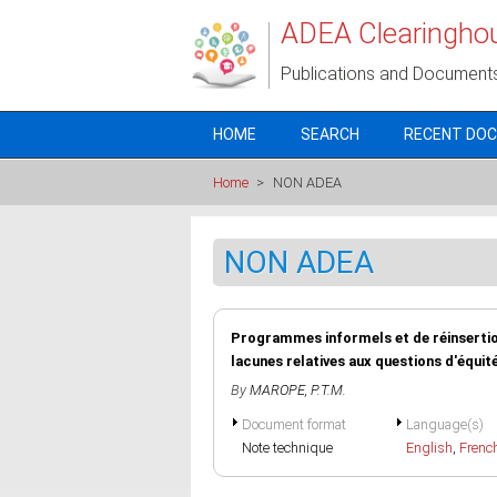
Skip to main content
ADEA Clearingho
Publications and Document
HOME
SEARCH
RECENT DO
Home
>
NON ADEA
NON ADEA
Programmes informels et de réinsertion
lacunes relatives aux questions d'équité
By
MAROPE, P.T.M.
Document format
Language(s)
Note technique
English
,
Frenc