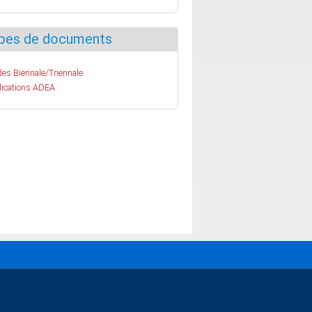
pes de documents
es Biennale/Triennale
lications ADEA