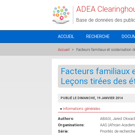
Aller au contenu principal
ADEA Clearingho
Base de données des publi
ACCUEIL
RECHERCHE
DOCU
Accueil
>
Facteurs familiaux et scolarisation d
Facteurs familiaux et
Leçons tirées des é
PUBLIÉ LE DIMANCHE, 19 JANVIER 2014
Masquer
Informations générales
Authors:
ABAGI, Jared Okwac
Organisations:
AAS (African Academy
Série:
Priorités de recherch