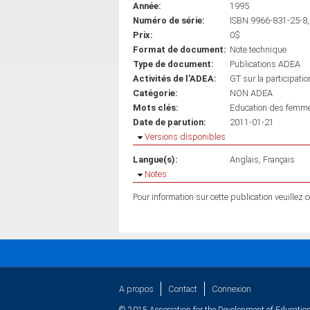
Année:
1995
Numéro de série:
ISBN:9966-831-25-8,
Prix:
0$
Format de document:
Note technique
Type de document:
Publications ADEA
Activités de l'ADEA:
GT sur la participati
Catégorie:
NON ADEA
Mots clés:
Education des femm
Date de parution:
2011-01-21
Masquer
Versions disponibles
Langue(s):
Anglais
Français
Masquer
Notes
Pour information sur cette publication veuillez
A propos
Contact
Connexion