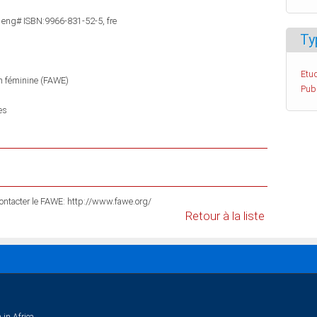
 eng# ISBN:9966-831-52-5, fre
Ty
Etud
on féminine (FAWE)
Pub
es
 contacter le FAWE: http://www.fawe.org/
Retour à la liste