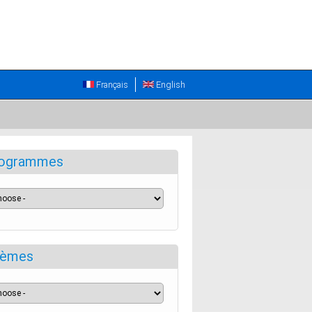
Français
English
ogrammes
èmes