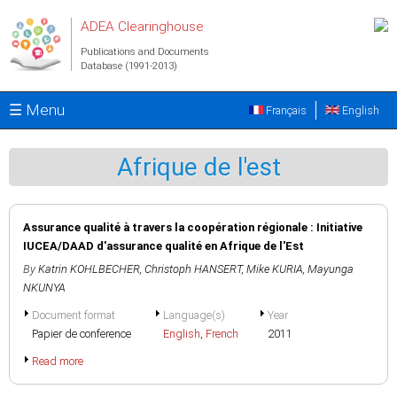
Skip to main content
ADEA Clearinghouse
Publications and Documents
Database (1991-2013)
☰ Menu
Français
English
Afrique de l'est
Assurance qualité à travers la coopération régionale : Initiative
IUCEA/DAAD d'assurance qualité en Afrique de l'Est
By
Katrin KOHLBECHER
,
Christoph HANSERT
,
Mike KURIA
,
Mayunga
NKUNYA
Document format
Language(s)
Year
Papier de conference
English
,
French
2011
Read more