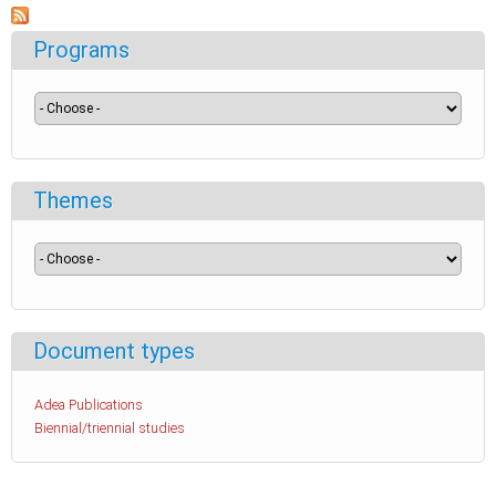
Programs
Themes
Document types
Adea Publications
Biennial/triennial studies