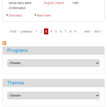
Article dans lettre
English
,
French
1997
d'information
Download
Read more
Pages
« first
‹ previous
1
2
3
4
5
6
7
8
9
…
next ›
last »
Programs
Themes