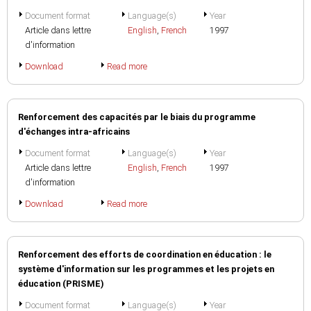
Document format
Language(s)
Year
Article dans lettre
English
,
French
1997
d'information
Download
Read more
Renforcement des capacités par le biais du programme
d'échanges intra-africains
Document format
Language(s)
Year
Article dans lettre
English
,
French
1997
d'information
Download
Read more
Renforcement des efforts de coordination en éducation : le
système d'information sur les programmes et les projets en
éducation (PRISME)
Document format
Language(s)
Year