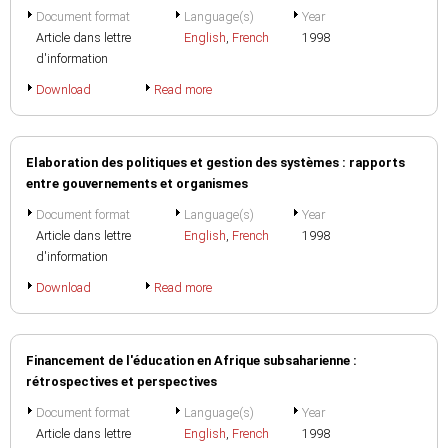
Document format
Language(s)
Year
Article dans lettre
English
,
French
1998
d'information
Download
Read more
Elaboration des politiques et gestion des systèmes : rapports
entre gouvernements et organismes
Document format
Language(s)
Year
Article dans lettre
English
,
French
1998
d'information
Download
Read more
Financement de l'éducation en Afrique subsaharienne :
rétrospectives et perspectives
Document format
Language(s)
Year
Article dans lettre
English
,
French
1998