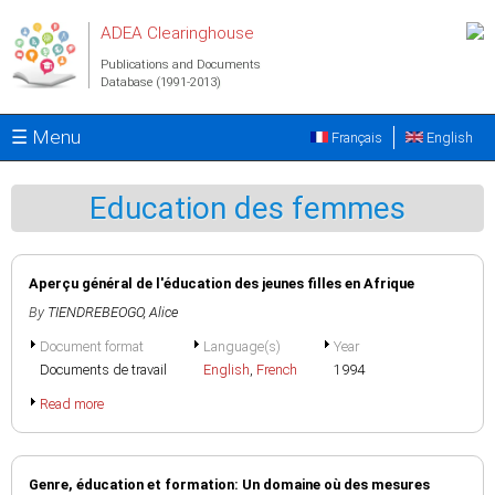
Skip to main content
ADEA Clearinghouse
Publications and Documents
Database (1991-2013)
☰ Menu
Français
English
Education des femmes
Aperçu général de l'éducation des jeunes filles en Afrique
By
TIENDREBEOGO, Alice
Document format
Language(s)
Year
Documents de travail
English
,
French
1994
Read more
Genre, éducation et formation: Un domaine où des mesures