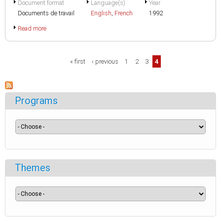
Document format
Language(s)
Year
Documents de travail
English
,
French
1992
Read more
Pages
« first
‹ previous
1
2
3
4
Programs
Themes