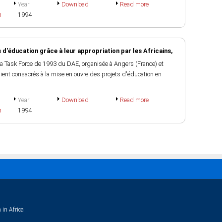
Year
Download
Read more
h
1994
 d'éducation grâce à leur appropriation par les Africains,
a Task Force de 1993 du DAE, organisée à Angers (France) et
ient consacrés à la mise en ouvre des projets d'éducation en
Year
Download
Read more
h
1994
 in Africa