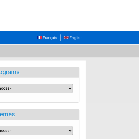
Français
English
ograms
emes