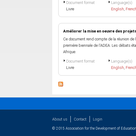
Document format
Language(s)
Livre
English
,
Frenc
Améliorer la mise en oeuvre des projets
Ce document rend compte de la réunion de l
première biennale de l'ADEA. Les débats éta
Afrique.
Document format
Language(s)
Livre
English
,
Frenc
About us
Contact
Login
© 2015 Association for the Development of Education