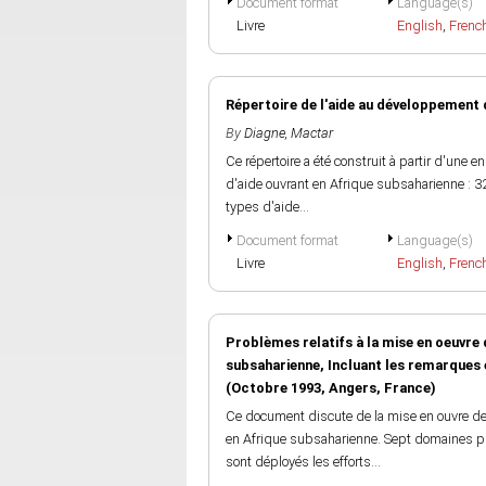
Document format
Language(s)
Livre
English
,
Frenc
Répertoire de l'aide au développement 
By
Diagne, Mactar
Ce répertoire a été construit à partir d'un
d'aide ouvrant en Afrique subsaharienne : 32
types d'aide...
Document format
Language(s)
Livre
English
,
Frenc
Problèmes relatifs à la mise en oeuvre
subsaharienne, Incluant les remarques 
(Octobre 1993, Angers, France)
Ce document discute de la mise en ouvre des
en Afrique subsaharienne. Sept domaines préo
sont déployés les efforts...