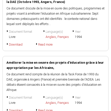
la DAE (Octobre 1993, Angers, France)
Ce document discute de la mise en ouvre des politiques, programmes et
projets visant à améliorer l'éducation en Afrique subsaharienne. Sept
domaines préoccupants ont été identifiés : le contexte national dans
lequel sont déployés les efforts...
Document format
Language(s)
Year
Livre
Anglais
,
Français
1994
Download
Read more
Améliorer la mise en oeuvre des projets d'éducation grâce à leur
appropriation par les Africains,
Ce document rend compte de la réunion de la Task Force de 1993 du
DAE, organisée à Angers (France) et première biennale de l'ADEA. Les
débats étaient consacrés à la mise en ouvre des projets d'éducation en
Afrique.
Document format
Language(s)
Year
Livre
Anglais
,
Français
1994
Download
Read more