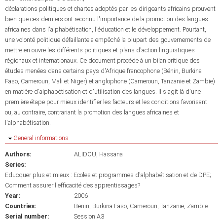
déclarations politiques et chartes adoptés par les dirigeants africains prouvent
bien que ces derniers ont reconnu l'importance de la promotion des langues
africaines dans l'alphabétisation, l'éducation et le développement. Pourtant,
une volonté politique défaillante a empêché la plupart des gouvernements de
mettre en ouvre les différents politiques et plans d'action linguistiques
régionaux et internationaux. Ce document procède à un bilan critique des
études menées dans certains pays d'Afrique francophone (Bénin, Burkina
Faso, Cameroun, Mali et Niger) et anglophone (Cameroun, Tanzanie et Zambie)
en matière d'alphabétisation et d'utilisation des langues. Il s'agit là d'une
première étape pour mieux identifier les facteurs et les conditions favorisant
ou, au contraire, contrariant la promotion des langues africaines et
l'alphabétisation.
Hide
General informations
Authors:
ALIDOU, Hassana
Series:
Educquer plus et mieux : Ecoles et programmes d'alphabétisation et de DPE;
Comment assurer l'efficacité des apprentissages?
Year:
2006
Countries:
Benin
Burkina Faso
Cameroun
Tanzanie
Zambie
Serial number:
Session A3