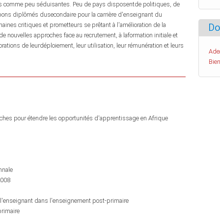
ues comme peu séduisantes. Peu de pays disposentde politiques, de
bons diplômés dusecondaire pour la carrière d'enseignant du
nes critiques et prometteurs se prêtant à l'amélioration de la
Do
 nouvelles approches face au recrutement, à laformation initiale et
ations de leurdéploiement, leur utilisation, leur rémunération et leurs
Ade
Bien
roches pour étendre les opportunités d'apprentissage en Afrique
nnale
2008
à l'enseignant dans l'enseignement post-primaire
rimaire