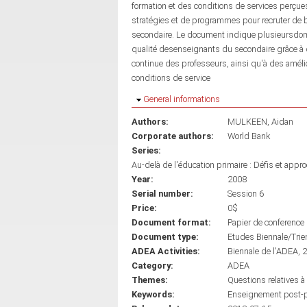
formation et des conditions de services perç
stratégies et de programmes pour recruter de 
secondaire. Le document indique plusieursdomai
qualité desenseignants du secondaire grâce à de
continue des professeurs, ainsi qu'à des amélior
conditions de service
Hide
General informations
Authors:
MULKEEN, Aidan
Corporate authors:
World Bank
Series:
Au-delà de l'éducation primaire : Défis et app
Year:
2008
Serial number:
Session 6
Price:
0$
Document format:
Papier de conference
Document type:
Etudes Biennale/Trie
ADEA Activities:
Biennale de l'ADEA, 
Category:
ADEA
Themes:
Questions relatives 
Keywords:
Enseignement post-p