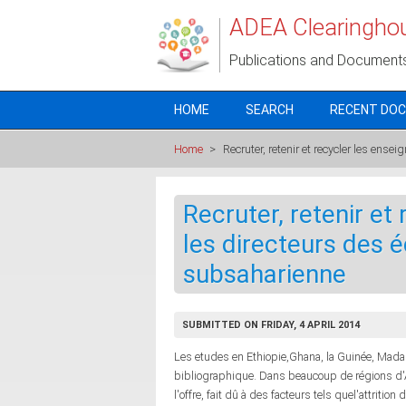
Skip to main content
ADEA Clearingho
Publications and Document
HOME
SEARCH
RECENT DO
Home
>
Recruter, retenir et recycler les ens
Recruter, retenir et
les directeurs des 
subsaharienne
SUBMITTED ON FRIDAY, 4 APRIL 2014
Les etudes en Ethiopie,Ghana, la Guinée, Madag
bibliographique. Dans beaucoup de régions d'
l'offre, fait dû à des facteurs tels quel'attrit