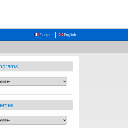
Français
English
ograms
emes