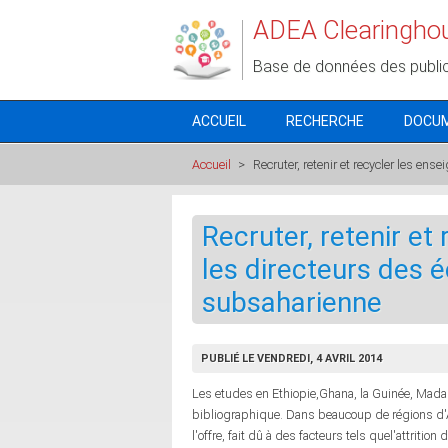
Aller au contenu principal
ADEA Clearingho
Base de données des publi
ACCUEIL
RECHERCHE
DOCU
Accueil
>
Recruter, retenir et recycler les en
Recruter, retenir et
les directeurs des 
subsaharienne
PUBLIÉ LE VENDREDI, 4 AVRIL 2014
Les etudes en Ethiopie,Ghana, la Guinée, Madag
bibliographique. Dans beaucoup de régions d'
l'offre, fait dû à des facteurs tels quel'attrit