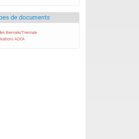
pes de documents
es Biennale/Triennale
lications ADEA