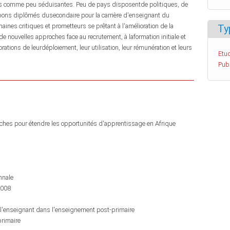
ues comme peu séduisantes. Peu de pays disposentde politiques, de
bons diplômés dusecondaire pour la carrière d'enseignant du
nes critiques et prometteurs se prêtant à l'amélioration de la
Ty
 nouvelles approches face au recrutement, à laformation initiale et
ations de leurdéploiement, leur utilisation, leur rémunération et leurs
Etud
Pub
roches pour étendre les opportunités d'apprentissage en Afrique
nnale
2008
à l'enseignant dans l'enseignement post-primaire
rimaire