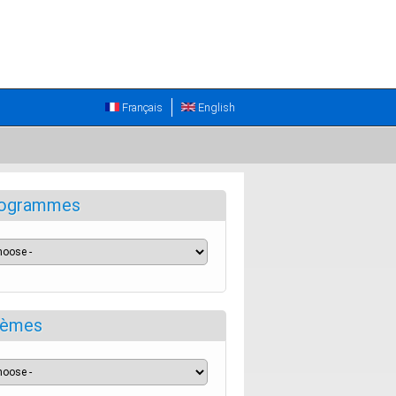
Français
English
ogrammes
èmes