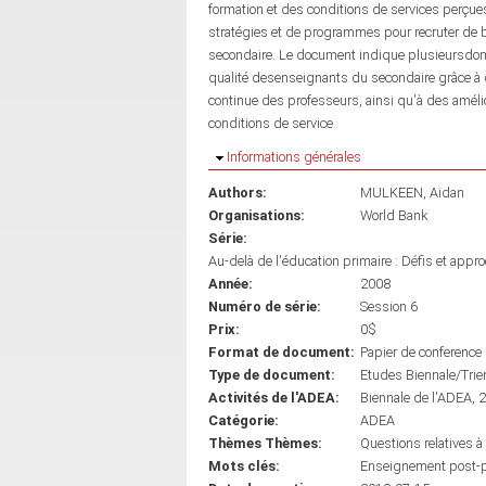
formation et des conditions de services perç
stratégies et de programmes pour recruter de 
secondaire. Le document indique plusieursdomai
qualité desenseignants du secondaire grâce à de
continue des professeurs, ainsi qu'à des amélior
conditions de service
Masquer
Informations générales
Authors:
MULKEEN, Aidan
Organisations:
World Bank
Série:
Au-delà de l'éducation primaire : Défis et app
Année:
2008
Numéro de série:
Session 6
Prix:
0$
Format de document:
Papier de conference
Type de document:
Etudes Biennale/Trie
Activités de l'ADEA:
Biennale de l'ADEA, 
Catégorie:
ADEA
Thèmes Thèmes:
Questions relatives 
Mots clés:
Enseignement post-p