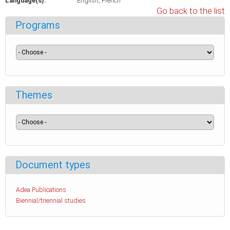
Language(s):
English
French
Go back to the list
Programs
Themes
Document types
Adea Publications
Biennial/triennial studies