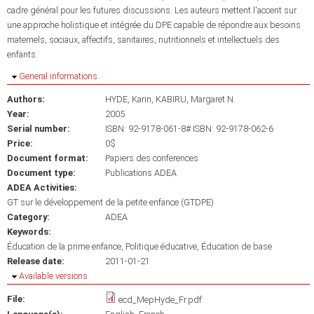
cadre général pour les futures discussions. Les auteurs mettent l'accent sur
une approche holistique et intégrée du DPE capable de répondre aux besoins
maternels, sociaux, affectifs, sanitaires, nutritionnels et intellectuels des
enfants.
Hide
General informations
Authors:
HYDE, Karin
KABIRU, Margaret N.
Year:
2005
Serial number:
ISBN: 92-9178-061-8# ISBN: 92-9178-062-6
Price:
0$
Document format:
Papiers des conferences
Document type:
Publications ADEA
ADEA Activities:
GT sur le développement de la petite enfance (GTDPE)
Category:
ADEA
Keywords:
Éducation de la prime enfance
Politique éducative
Éducation de base
Release date:
2011-01-21
Hide
Available versions
File:
ecd_MepHyde_Fr.pdf