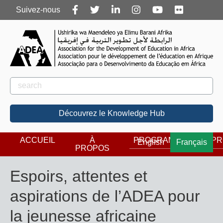
Follow
Suivez-nous
us
Rechercher
Rechercher
Découvrez le Knowledge Hub
ACCUEIL
À
PROGRAMMES
PR
English
Français
PROPOS
Espoirs, attentes et
aspirations de l’ADEA pour
la jeunesse africaine