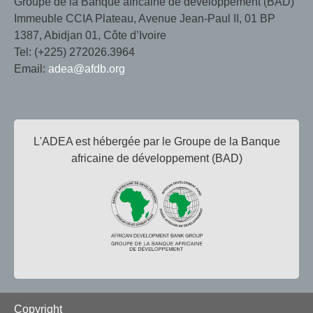
Groupe de la Banque africaine de développement (BAD)
Immeuble CCIA Plateau, Avenue Jean-Paul II, 01 BP
1387, Abidjan 01, Côte d’Ivoire
Tel: (+225) 272026.3964
Email:
adea@afdb.org
L'ADEA est hébergée par le Groupe de la Banque
africaine de développement (BAD)
Footer
Copyright