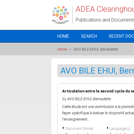
Skip to main content
ADEA Clearingho
Publications and Document
HOME
SEARCH
RECENT DO
Home
>
AVO BILE EHUI, Bernadette
AVO BILE EHUI, Ber
Articulation entre le second cycle du s
By
AVO BILE EHUI, Bernadette
Cette étude est une contribution à la promot
façon spécifique à évaluer le dispositif actu
l'enseignement...
Document format
Language(s)