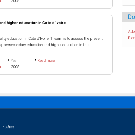
h
2008
Do
nd higher education in Cote d'Ivoire
Ade
Bien
lity education in Côte d'Ivoire. Theaim is to assess the present
 uppersecondary education and higher education in this
Year
Read more
h
2008
 in Africa