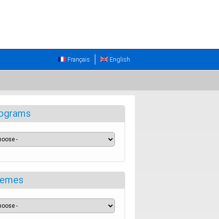
Français
English
ograms
emes