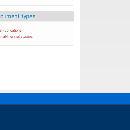
cument types
a Publications
nial/triennial studies