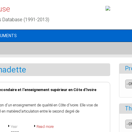
use
s Database (1991-2013)
CUMENTS
nadette
Pr
econdaire et l'enseignement supérieur en Côte d'Ivoire
ion d'un enseignement de qualité en Côte d'Ivoire. Elle vise de
Th
el en matièred'articulation entre le second degré de
Year
Read more