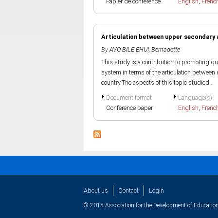
Papier de conference
English
,
Frenc
Articulation between upper secondary a
By
AVO BILE EHUI, Bernadette
This study is a contribution to promoting qua
system in terms of the articulation between
country.The aspects of this topic studied...
Document format
Language(s)
Conference paper
English
,
Frenc
About us
Contact
Login
© 2015 Association for the Development of Education