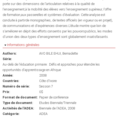
porte sur des dimensions de l'articulation relatives à la qualité de
l'enseignement,à la mobilité des élèves vers l'enseignement supérieur, l'offre
de formation,aux passerelles et systèmes d'évaluation. Cette analyse est
conduite à partirde monographies, de textes officiels (en vigueur ou en projet),
de communications et d'expériences diverses.L'étude montre que loin de
s'améliorer en dépit des efforts consentis par les pouvoirspublics, les modes
d'union des deux types d'enseignement sont globalement insatisfaisants.
Masquer
Informations générales
Authors:
AVO BILE EHUI, Bernadette
Série:
Au-delà de l'éducation primaire : Défis et approches pour étendre les
opportunités d'apprentissage en Afrique
Année:
2008
Countries:
Côte d'Ivoire
Numéro de série:
Session 7
Prix:
0$
Format de document:
Papier de conference
Type de document:
Etudes Biennale/Triennale
Activités de l'ADEA:
Biennale de l'ADEA, 2008
Catégorie:
ADEA