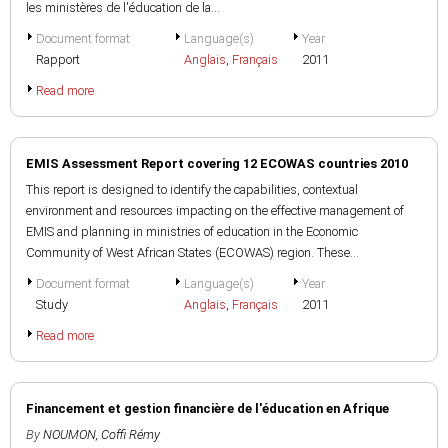
les ministères de l'éducation de la...
Document format
Language(s)
Year
Rapport
Anglais
,
Français
2011
Read more
EMIS Assessment Report covering 12 ECOWAS countries 2010
This report is designed to identify the capabilities, contextual
environment and resources impacting on the effective management of
EMIS and planning in ministries of education in the Economic
Community of West African States (ECOWAS) region. These...
Document format
Language(s)
Year
Study
Anglais
,
Français
2011
Read more
Financement et gestion financière de l'éducation en Afrique
By
NOUMON, Coffi Rémy