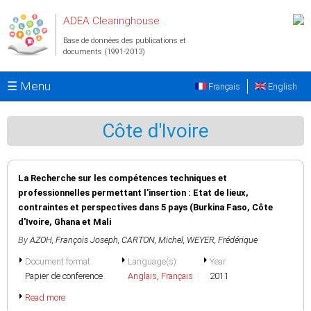
Aller au contenu principal
ADEA Clearinghouse
Base de données des publications et
documents (1991-2013)
☰ Menu
Français
English
Côte d'Ivoire
La Recherche sur les compétences techniques et
professionnelles permettant l'insertion : Etat de lieux,
contraintes et perspectives dans 5 pays (Burkina Faso, Côte
d'Ivoire, Ghana et Mali
By
AZOH, François Joseph
,
CARTON, Michel
,
WEYER, Frédérique
Document format
Language(s)
Year
Papier de conference
Anglais
,
Français
2011
Read more