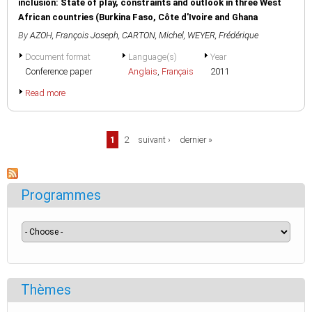
inclusion: State of play, constraints and outlook in three West
African countries (Burkina Faso, Côte d'Ivoire and Ghana
By
AZOH, François Joseph
,
CARTON, Michel
,
WEYER, Frédérique
Document format
Language(s)
Year
Conference paper
Anglais
,
Français
2011
Read more
Pages
1
2
suivant ›
dernier »
Programmes
Thèmes