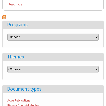
Read more
Programs
Themes
Document types
Adea Publications
Biennial/triennial studies