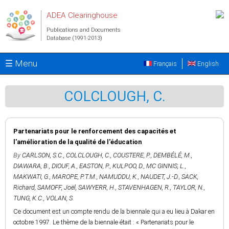
Skip to main content
ADEA Clearinghouse
Publications and Documents
Database (1991-2013)
☰ Menu
Français
English
COLCLOUGH, C.
Partenariats pour le renforcement des capacités et
l'amélioration de la qualité de l'éducation
By
CARLSON, S.C.
,
COLCLOUGH, C.
,
COUSTERE, P.
,
DEMBÉLÉ, M.
,
DIAWARA, B.
,
DIOUF, A.
,
EASTON, P.
,
KULPOO, D.
,
MC GINNIS, L.
,
MAKWATI, G.
,
MAROPE, P.T.M.
,
NAMUDDU, K.
,
NAUDET, J.-D.
,
SACK,
Richard
,
SAMOFF, Joël
,
SAWYERR, H.
,
STAVENHAGEN, R.
,
TAYLOR, N.
,
TUNG, K.C.
,
VOLAN, S.
Ce document est un compte rendu de la biennale qui a eu lieu à Dakar en
octobre 1997. Le thème de la biennale était : « Partenariats pour le