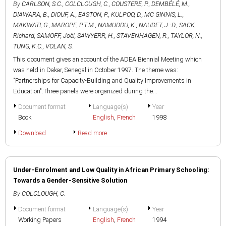
By
CARLSON, S.C.
,
COLCLOUGH, C.
,
COUSTERE, P.
,
DEMBÉLÉ, M.
,
DIAWARA, B.
,
DIOUF, A.
,
EASTON, P.
,
KULPOO, D.
,
MC GINNIS, L.
,
MAKWATI, G.
,
MAROPE, P.T.M.
,
NAMUDDU, K.
,
NAUDET, J.-D.
,
SACK,
Richard
,
SAMOFF, Joël
,
SAWYERR, H.
,
STAVENHAGEN, R.
,
TAYLOR, N.
,
TUNG, K.C.
,
VOLAN, S.
This document gives an account of the ADEA Biennial Meeting which
was held in Dakar, Senegal in October 1997. The theme was:
"Partnerships for Capacity-Building and Quality Improvements in
Education".Three panels were organized during the...
Document format
Language(s)
Year
Book
English
,
French
1998
Download
Read more
Under-Enrolment and Low Quality in African Primary Schooling:
Towards a Gender-Sensitive Solution
By
COLCLOUGH, C.
Document format
Language(s)
Year
Working Papers
English
,
French
1994