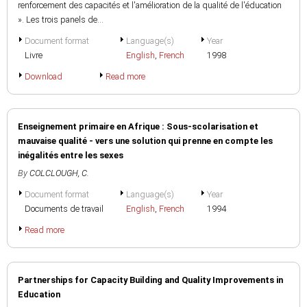
renforcement des capacités et l'amélioration de la qualité de l'éducation
». Les trois panels de...
Document format
Language(s)
Year
Livre
English
,
French
1998
Download
Read more
Enseignement primaire en Afrique : Sous-scolarisation et
mauvaise qualité - vers une solution qui prenne en compte les
inégalités entre les sexes
By
COLCLOUGH, C.
Document format
Language(s)
Year
Documents de travail
English
,
French
1994
Read more
Partnerships for Capacity Building and Quality Improvements in
Education