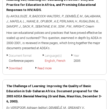
Practice for Education in Africa, and Promising Educational
Responses to HIV/AIDS.
By
AKOULOUZE , R
,
BADCOCK-WALTERS , P.
,
DEMBÉLÉ, M.
,
GALABAWA,
J.
,
MAFELA, L.
,
NIANE, B.
,
OPUBOR , A.E
,
PERLMAN, H.
,
RUGALEMA, G.
,
SAMOFF, J.
,
SACK, R.
,
SEBATANE, E.M.
,
SOW , P.M.
,
WRIGHT, Cream
How can educational policies and practices that have proved effective be
scaled up and sustained? This question, examined in depth by ADEA in
2000-2001, is reviewed in these pages, which bring together the major
documents presented at ADEA's...
Document format
Language(s)
Year
Conference papers
English
,
French
2005
Download
Read more
The Challenge of Learning: Improving the Quality of Basic
Education in Sub-Saharan Africa. Document prepared for the
2003 ADEA Biennial Meeting (Grand Baie, Mauritius, December 3-
6, 2003).
By
VERSPOOR, Adriaan (editor)
,
DEMBÉLÉ, M.
,
GREANEY, V.
,