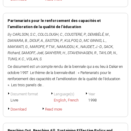
Partenariats pour le renforcement des capacités et
l'amélioration de la qualité de l'éducation
By
CARLSON, S.C.
,
COLCLOUGH, C.
,
COUSTERE, P.
,
DEMBÉLÉ, M.
,
DIAWARA, B.
,
DIOUF, A.
,
EASTON, P.
,
KULPOO, D.
,
MC GINNIS, L.
,
MAKWATI, G.
,
MAROPE, P.T.M.
,
NAMUDDU, K.
,
NAUDET, J.-D.
,
SACK,
Richard
,
SAMOFF, Joël
,
SAWYERR, H.
,
STAVENHAGEN, R.
,
TAYLOR, N.
,
TUNG, K.C.
,
VOLAN, S.
Ce document est un compte rendu de la biennale qui a eu lieu à Dakar en
octobre 1997. Le thème de la biennale était : « Partenariats pour le
renforcement des capacités et l'amélioration de la qualité de l'éducation
». Les trois panels de...
Document format
Language(s)
Year
Livre
English
,
French
1998
Download
Read more
Reaching Out, Reaching All: Sustaining Effective Policy and