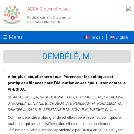
Skip to main content
ADEA Clearinghouse
Publications and Documents
Database (1991-2013)
☰ Menu
Français
English
DEMBÉLÉ, M.
Aller plus loin, aller vers tous. Pérenniser les politiques et
pratiques efficaces pour l'éducation en Afrique. Lutter contre le
VIH/SIDA.
By
AKOULOUZE , R
,
BADCOCK-WALTERS , P.
,
DEMBÉLÉ, M.
,
GALABAWA,
J.
,
MAFELA, L.
,
NIANE, B.
,
OPUBOR , A.E
,
PERLMAN, H.
,
RUGALEMA, G.
,
SAMOFF, J.
,
SACK, R.
,
SEBATANE, E.M.
,
SOW , P.M.
,
WRIGHT, Cream
Comment étendre à plus grande échelle et pérenniser les politiques et
pratiques qui se sont révélées plus efficaces dans le secteur de
l'éducation ? Cette question, approfondie par l'ADEA en 2000-2001, est