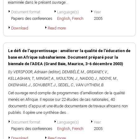
examinée dans le présent ouvrage...
Document format
Language(s)
Year
Papiers des conferences
English
,
French
2005
Download
Read more
Le défi de l'apprentissage : améliorer la qualité de l'éducation de
base en Afrique subsaharienne. Document préparé pour la
biennale de l'ADEA (Grand Baie, Maurice, 3-6 décembre 2003)
By
VERSPOOR, Adriaan (editor)
,
DEMBÉLÉ, M.
,
GREANEY, V.
,
KELLAGHAN, T.
,
MINGAT, A.
,
MOULTON, J.
,
NAIDOO, J.
,
NDOYE, M.
,
OXENHAM, J.
,
SCHUBERT, J.
,
SEDEL, C.
,
VAN UYTHEM, B.
Cet ouvrage rend compte de programmes d'amélioration de la qualité
menés en Afrique. Il repose sur 22 études de cas nationales, 40
documents d'appui et une étude documentaire de travaux africains non
publiés. Il opère une synthèse des...
Document format
Language(s)
Year
Papiers des conferences
English
,
French
2005
Download
Read more