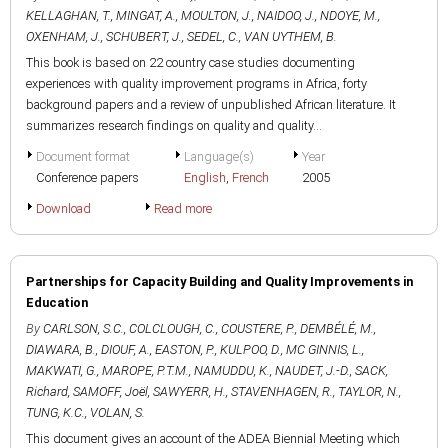
KELLAGHAN, T.
,
MINGAT, A.
,
MOULTON, J.
,
NAIDOO, J.
,
NDOYE, M.
,
OXENHAM, J.
,
SCHUBERT, J.
,
SEDEL, C.
,
VAN UYTHEM, B.
This book is based on 22 country case studies documenting
experiences with quality improvement programs in Africa, forty
background papers and a review of unpublished African literature. It
summarizes research findings on quality and quality...
Document format
Language(s)
Year
Conference papers
English
,
French
2005
Download
Read more
Partnerships for Capacity Building and Quality Improvements in
Education
By
CARLSON, S.C.
,
COLCLOUGH, C.
,
COUSTERE, P.
,
DEMBÉLÉ, M.
,
DIAWARA, B.
,
DIOUF, A.
,
EASTON, P.
,
KULPOO, D.
,
MC GINNIS, L.
,
MAKWATI, G.
,
MAROPE, P.T.M.
,
NAMUDDU, K.
,
NAUDET, J.-D.
,
SACK,
Richard
,
SAMOFF, Joël
,
SAWYERR, H.
,
STAVENHAGEN, R.
,
TAYLOR, N.
,
TUNG, K.C.
,
VOLAN, S.
This document gives an account of the ADEA Biennial Meeting which