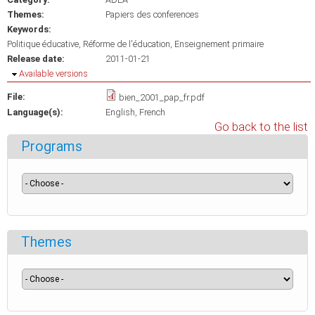
Themes:
Papiers des conferences
Keywords:
Politique éducative
Réforme de l'éducation
Enseignement primaire
Release date:
2011-01-21
Hide
Available versions
File:
bien_2001_pap_fr.pdf
Language(s):
English
French
Go back to the list
Programs
Themes