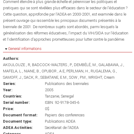
Comment étendre à plus grande échelle et pérenniser les politiques et
pratiques qui se sont révélées plus efficaces dans le secteur de l'éducation ?
Cette question, approfondie par l'ADEA en 2000-2001, est examinée dans le
présent ouvrage qui rassemble les principaux documents présentés à la
biennale de 2001. De nombreux sujets sont abordés, parmi lesquels la
généralisation des réformes éducatives, l'impact du VIH/SIDA sur l'éducation
et l'identification d'approches prometteuses pour lutter contre la pandémie.
Hide
General informations
Authors:
AKOULOUZE , R
BADCOCK-WALTERS , P.
DEMBÉLÉ, M.
GALABAWA, J.
MAFELA, L.
NIANE, B.
OPUBOR , A.E
PERLMAN, H.
RUGALEMA, G.
SAMOFF, J.
SACK, R.
SEBATANE, E.M.
SOW , P.M.
WRIGHT, Cream
Series:
Publications des biennales
Year:
2005
Countries:
Tanzanie
Senegal
Serial number:
ISBN: 92-9178-045-6
Price:
0$
Document format:
Papiers des conferences
Document type:
Publications ADEA
ADEA Activities:
Secrétariat de l'ADEA
Category:
ADEA