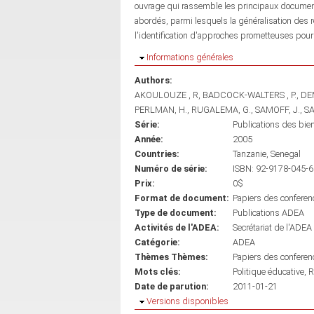
ouvrage qui rassemble les principaux documen
abordés, parmi lesquels la généralisation des 
l'identification d'approches prometteuses pour 
Masquer
Informations générales
Authors:
AKOULOUZE , R
BADCOCK-WALTERS , P.
DE
PERLMAN, H.
RUGALEMA, G.
SAMOFF, J.
SA
Série:
Publications des bie
Année:
2005
Countries:
Tanzanie
Senegal
Numéro de série:
ISBN: 92-9178-045-6
Prix:
0$
Format de document:
Papiers des conferen
Type de document:
Publications ADEA
Activités de l'ADEA:
Secrétariat de l'ADEA
Catégorie:
ADEA
Thèmes Thèmes:
Papiers des conferen
Mots clés:
Politique éducative
R
Date de parution:
2011-01-21
Masquer
Versions disponibles