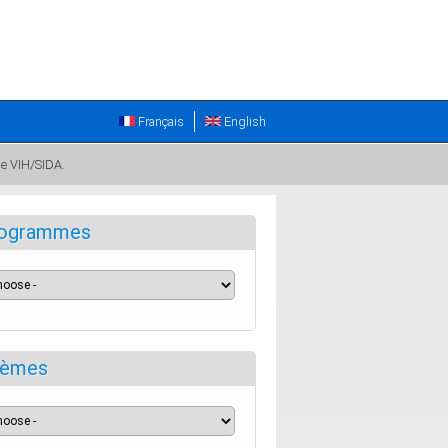
Français
English
 le VIH/SIDA.
ogrammes
èmes