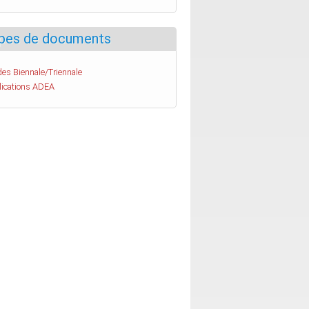
pes de documents
es Biennale/Triennale
lications ADEA