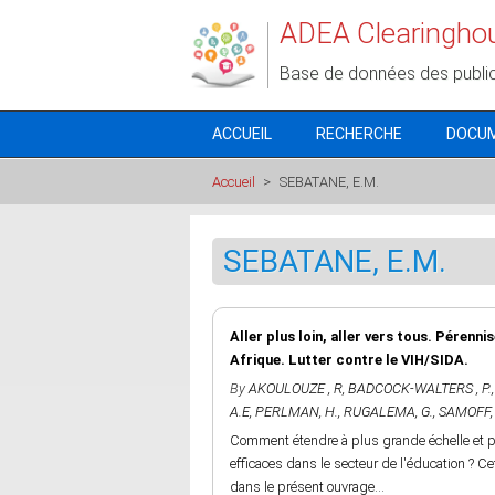
Aller au contenu principal
ADEA Clearingho
Base de données des publi
ACCUEIL
RECHERCHE
DOCU
Accueil
>
SEBATANE, E.M.
SEBATANE, E.M.
Aller plus loin, aller vers tous. Pérenni
Afrique. Lutter contre le VIH/SIDA.
By
AKOULOUZE , R
,
BADCOCK-WALTERS , P.
A.E
,
PERLMAN, H.
,
RUGALEMA, G.
,
SAMOFF, 
Comment étendre à plus grande échelle et pé
efficaces dans le secteur de l'éducation ? 
dans le présent ouvrage...