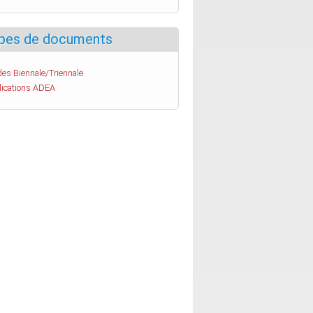
pes de documents
es Biennale/Triennale
lications ADEA