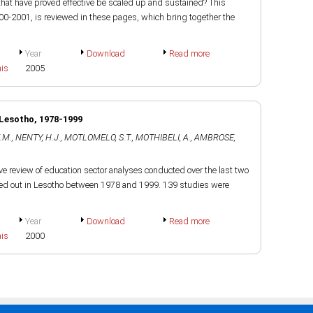
that have proved effective be scaled up and sustained? This
0-2001, is reviewed in these pages, which bring together the
Year
Download
Read more
ais
2005
 Lesotho, 1978-1999
.M.
,
NENTY, H.J.
,
MOTLOMELO, S.T.
,
MOTHIBELI, A.
,
AMBROSE,
tive review of education sector analyses conducted over the last two
ried out in Lesotho between 1978 and 1999. 139 studies were
Year
Download
Read more
ais
2000