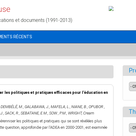
use
cations et documents (1991-2013)
MENTS RÉCENTS
Pr
ser les politiques et pratiques efficaces pour l'éducation en
,
DEMBÉLÉ, M.
,
GALABAWA, J.
,
MAFELA, L.
,
NIANE, B.
,
OPUBOR ,
Th
J.
,
SACK, R.
,
SEBATANE, E.M.
,
SOW , P.M.
,
WRIGHT, Cream
renniser les politiques et pratiques qui se sont révélées plus
Cette question, approfondie par l'ADEA en 2000-2001, est examinée