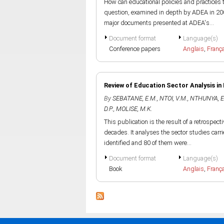
How can educational policies and practices 
question, examined in depth by ADEA in 200
major documents presented at ADEA's...
Document format
Language(s)
Conference papers
Anglais
,
Franç
Review of Education Sector Analysis in
By
SEBATANE, E.M.
,
NTOI, V.M.
,
NTHUNYA, E
D.P.
,
MOLISE, M.K.
This publication is the result of a retrospec
decades. It analyses the sector studies car
identified and 80 of them were...
Document format
Language(s)
Book
Anglais
,
Franç