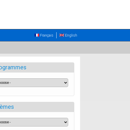
Français
English
ogrammes
èmes