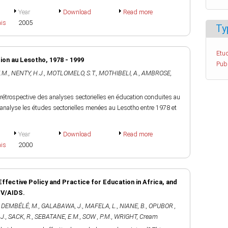
Year
Download
Read more
ais
2005
Ty
Etud
tion au Lesotho, 1978 - 1999
Pub
.M.
,
NENTY, H.J.
,
MOTLOMELO, S.T.
,
MOTHIBELI, A.
,
AMBROSE,
e rétrospective des analyses sectorielles en éducation conduites au
 analyse les études sectorielles menées au Lesotho entre 1978 et
Year
Download
Read more
ais
2000
Effective Policy and Practice for Education in Africa, and
IV/AIDS.
,
DEMBÉLÉ, M.
,
GALABAWA, J.
,
MAFELA, L.
,
NIANE, B.
,
OPUBOR ,
J.
,
SACK, R.
,
SEBATANE, E.M.
,
SOW , P.M.
,
WRIGHT, Cream