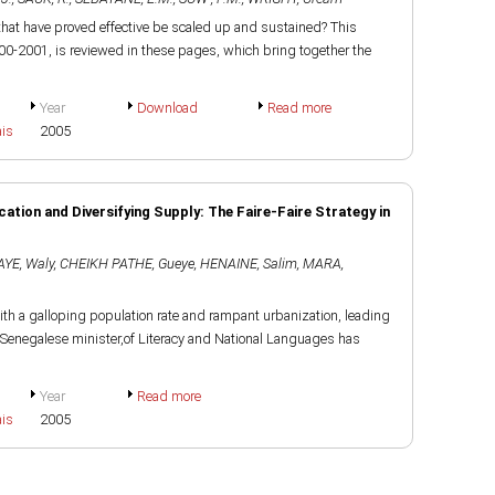
that have proved effective be scaled up and sustained? This
0-2001, is reviewed in these pages, which bring together the
Year
Download
Read more
ais
2005
tion and Diversifying Supply: The Faire-Faire Strategy in
AYE, Waly
,
CHEIKH PATHE, Gueye
,
HENAINE, Salim
,
MARA,
with a galloping population rate and rampant urbanization, leading
e Senegalese minister,of Literacy and National Languages has
Year
Read more
ais
2005