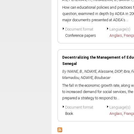
How can educational policies and practices 
question, examined in depth by ADEA in 200
major documents presented at ADEA's...
Document format
Language(s)
Conference papers
Anglais
,
Franç
Decentralizing the Management of Educa
Senegal
By
NIANE, B.
,
NDIAYE, Alassane
,
DIOP, Ibra
,
F
Mamadou
,
NDIAYE, Boubacar
The fall in the economic growth rate, along 
to increased demand for social services, th
prepared a strategy to respond to...
Document format
Language(s)
Book
Anglais
,
Franç