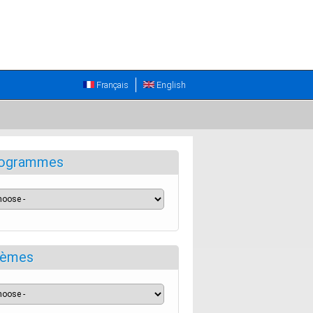
Français
English
ogrammes
èmes