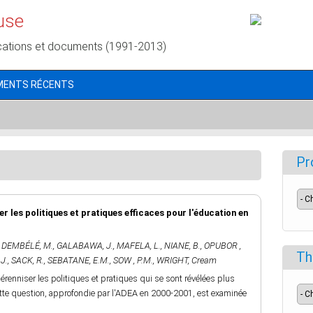
use
cations et documents (1991-2013)
MENTS RÉCENTS
Pr
ser les politiques et pratiques efficaces pour l'éducation en
,
DEMBÉLÉ, M.
,
GALABAWA, J.
,
MAFELA, L.
,
NIANE, B.
,
OPUBOR ,
Th
J.
,
SACK, R.
,
SEBATANE, E.M.
,
SOW , P.M.
,
WRIGHT, Cream
renniser les politiques et pratiques qui se sont révélées plus
Cette question, approfondie par l'ADEA en 2000-2001, est examinée