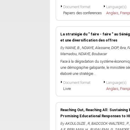
Document format
Language(s)
Papiers des conferences
Anglais
,
Franç
La stratégie du " faire - faire " au Séné
et une diversification des offres
By
NIANE, B.
,
NDIAYE, Alassane
,
DIOP, Ibra
,
F
Mamadou
,
NDIAYE, Boubacar
Face à la dégradation du système économiqu
une démographie galopante, le ministère sén
élaboré une stratégie...
Document format
Language(s)
Livre
Anglais
,
Franç
Reaching Out, Reaching All: Sustaining 
Promising Educational Responses to H
By
AKOULOUZE , R
,
BADCOCK-WALTERS , P.
A.E
,
PERLMAN, H.
,
RUGALEMA, G.
,
SAMOFF, 