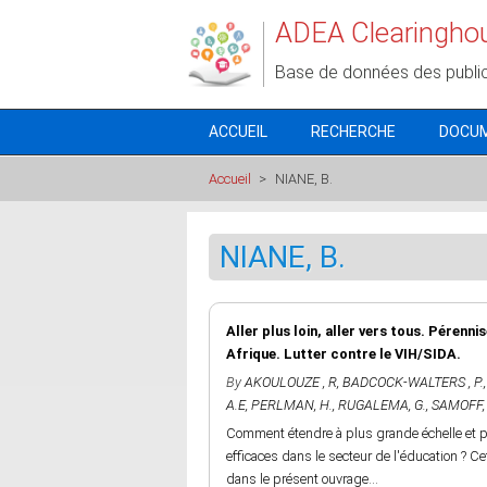
Aller au contenu principal
ADEA Clearingho
Base de données des publi
ACCUEIL
RECHERCHE
DOCU
Accueil
>
NIANE, B.
NIANE, B.
Aller plus loin, aller vers tous. Pérenni
Afrique. Lutter contre le VIH/SIDA.
By
AKOULOUZE , R
,
BADCOCK-WALTERS , P.
A.E
,
PERLMAN, H.
,
RUGALEMA, G.
,
SAMOFF, 
Comment étendre à plus grande échelle et pé
efficaces dans le secteur de l'éducation ? 
dans le présent ouvrage...