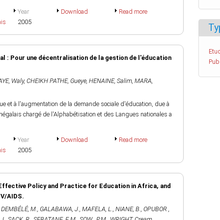
Year
Download
Read more
ais
2005
Ty
Etud
gal : Pour une décentralisation de la gestion de l'éducation
Pub
AYE, Waly
,
CHEIKH PATHE, Gueye
,
HENAINE, Salim
,
MARA,
e et à l'augmentation de la demande sociale d'éducation, due à
égalais chargé de l'Alphabétisation et des Langues nationales a
Year
Download
Read more
ais
2005
Effective Policy and Practice for Education in Africa, and
IV/AIDS.
,
DEMBÉLÉ, M.
,
GALABAWA, J.
,
MAFELA, L.
,
NIANE, B.
,
OPUBOR ,
J.
,
SACK, R.
,
SEBATANE, E.M.
,
SOW , P.M.
,
WRIGHT, Cream