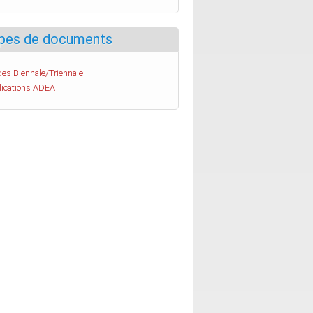
pes de documents
es Biennale/Triennale
lications ADEA